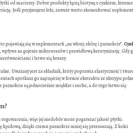
płytki od macierzy. Dobre produkty łączą biotynę z cynkiem, krzeme
ację. Jeśli przyjmujesz leki, zawsze warto skonsultować suplement
to pojawiają się w suplementach „na włosy, skórę i paznokcie”.
Cyn
 wpływa na gojenie mikrourazów i prawidłową keratynizację. Gdy 
nierównościami i łatwo się kruszy.
alne. Uważany jest za składnik, który poprawia elastyczność i twar
entach spotkasz go najczęściej w formie ekstraktu ze skrzypu poln
 paznokcie są jednocześnie miękkie i suche, a do tego łatwo się
om?
rogowacenia, więc jej niedobór może pogarszać jakość płytki.
ę lipidową, dzięki czemu paznokcie mniej się przesuszają. Z kolei