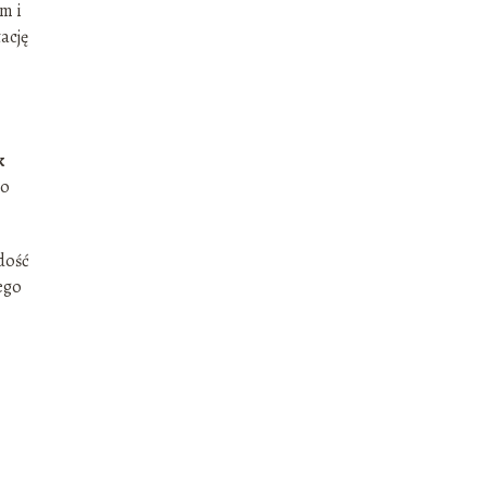
m i
ację
k
go
dość
ego