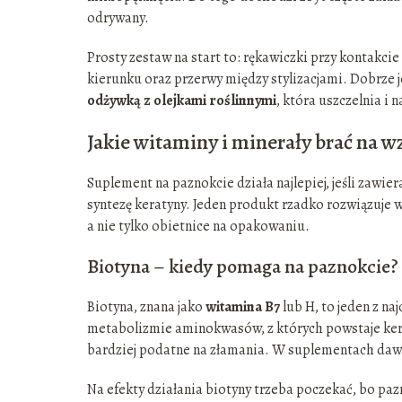
odrywany.
Prosty zestaw na start to: rękawiczki przy kontakcie
kierunku oraz przerwy między stylizacjami. Dobrze je
odżywką z olejkami roślinnymi
, która uszczelnia i n
Jakie witaminy i minerały brać na 
Suplement na paznokcie działa najlepiej, jeśli zawie
syntezę keratyny. Jeden produkt rzadko rozwiązuje w
a nie tylko obietnice na opakowaniu.
Biotyna – kiedy pomaga na paznokcie?
Biotyna, znana jako
witamina B7
lub H, to jeden z na
metabolizmie aminokwasów, z których powstaje keraty
bardziej podatne na złamania. W suplementach dawk
Na efekty działania biotyny trzeba poczekać, bo pa