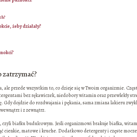
ch?
kcie, żeby działały?
znokci?
to zatrzymać?
a, ale przede wszystkim to, co dzieje się w Twoim organizmie. Częs
detergentami bez rękawiczek, niedobory witamin oraz przewlekły str
ę. Gdy dojdzie do rozdwajania i pękania, sama zmiana lakieru zwyk
wewnątrz i z zewnątrz.
, czyli białku budulcowym. Jeśli organizmowi brakuje białka, witam
nąć cienkie, matowe i kruche. Dodatkowo detergenty i częste mocz