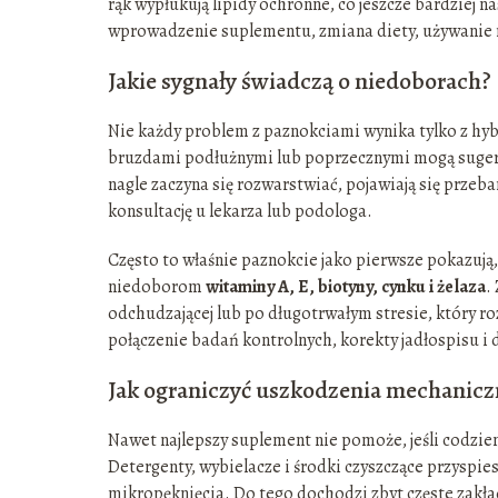
rąk wypłukują lipidy ochronne, co jeszcze bardziej na
wprowadzenie suplementu, zmiana diety, używanie 
Jakie sygnały świadczą o niedoborach?
Nie każdy problem z paznokciami wynika tylko z hyb
bruzdami podłużnymi lub poprzecznymi mogą sugero
nagle zaczyna się rozwarstwiać, pojawiają się przeb
konsultację u lekarza lub podologa.
Często to właśnie paznokcie jako pierwsze pokazują
niedoborom
witaminy A, E, biotyny, cynku i żelaza
.
odchudzającej lub po długotrwałym stresie, który r
połączenie badań kontrolnych, korekty jadłospisu i
Jak ograniczyć uszkodzenia mechanicz
Nawet najlepszy suplement nie pomoże, jeśli codzien
Detergenty, wybielacze i środki czyszczące przyspi
mikropęknięcia. Do tego dochodzi zbyt częste zakła