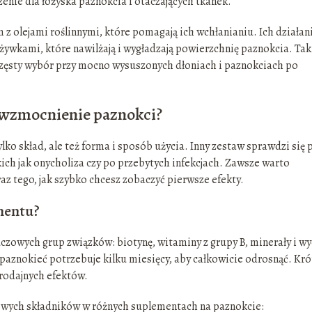
enie dla łożyska paznokcia i otaczających tkanek.
z olejami roślinnymi, które pomagają ich wchłanianiu. Ich działan
żywkami, które nawilżają i wygładzają powierzchnię paznokcia. Tak
częsty wybór przy mocno wysuszonych dłoniach i paznokciach po
 wzmocnienie paznokci?
lko skład, ale też forma i sposób użycia. Inny zestaw sprawdzi się 
ich jak onycholiza czy po przebytych infekcjach. Zawsze warto
z tego, jak szybko chcesz zobaczyć pierwsze efekty.
mentu?
czowych grup związków: biotynę, witaminy z grupy B, minerały i wy
 paznokieć potrzebuje kilku miesięcy, aby całkowicie odrosnąć. Kró
rodajnych efektów.
owych składników w różnych suplementach na paznokcie: