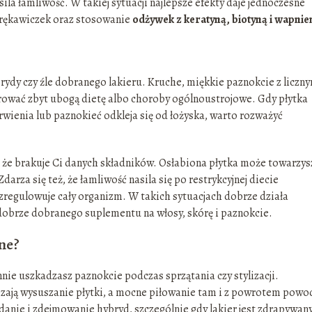
sila łamliwość. W takiej sytuacji najlepsze efekty daje jednoczesne
rękawiczek oraz stosowanie
odżywek z keratyną, biotyną i wapni
rydy czy źle dobranego lakieru. Kruche, miękkie paznokcie z liczn
wać zbyt ubogą dietę albo choroby ogólnoustrojowe. Gdy płytka
arwienia lub paznokieć odkleja się od łożyska, warto rozważyć
, że brakuje Ci danych składników. Osłabiona płytka może towarzys
 Zdarza się też, że łamliwość nasila się po restrykcyjnej diecie
ozregulowuje cały organizm. W takich sytuacjach dobrze działa
 dobrze dobranego suplementu na włosy, skórę i paznokcie.
ne?
nie uszkadzasz paznokcie podczas sprzątania czy stylizacji.
eszają wysuszanie płytki, a mocne piłowanie tam i z powrotem powo
danie i zdejmowanie hybryd, szczególnie gdy lakier jest zdrapywany