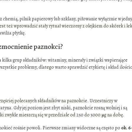
 z chemią, pilnik papierowy lub szklany, piłowanie wyłącznie w jed
st też wprowadzić stały rytuał wieczorny z olejkiem do skórek i le
awilża płytkę.
wzmocnienie paznokci?
ra kilka grup składników: witaminy, minerały i związki wspierające
szystkie problemy, dlatego warto sprawdzić etykietę i skład ilości
jczęściej polecanych składników na paznokcie. Uczestniczy w
na. Gdy jej poziom jest zbyt niski, paznokcie rosną wolniej i są
i zwykle mieszczą się w przedziale od 250 do 5000 µg na dobę.
znokieć rośnie powoli. Pierwsze zmiany widoczne są często po
ok. 6