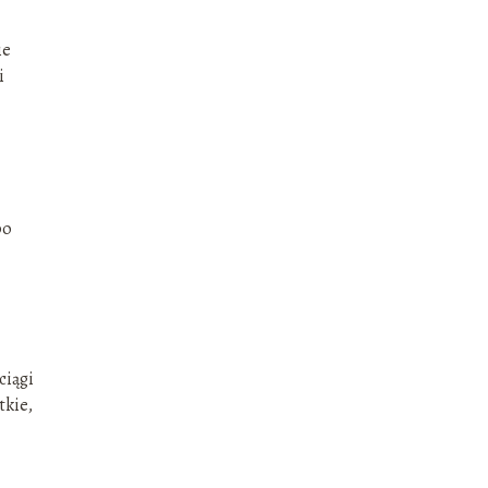
ie
i
po
ciągi
tkie,