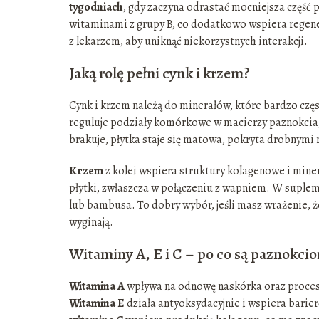
tygodniach
, gdy zaczyna odrastać mocniejsza część 
witaminami z grupy B, co dodatkowo wspiera regener
z lekarzem, aby uniknąć niekorzystnych interakcji.
Jaką rolę pełni cynk i krzem?
Cynk i krzem należą do minerałów, które bardzo częs
reguluje podziały komórkowe w macierzy paznokcia,
brakuje, płytka staje się matowa, pokryta drobnymi 
Krzem
z kolei wspiera struktury kolagenowe i miner
płytki, zwłaszcza w połączeniu z wapniem. W suplem
lub bambusa. To dobry wybór, jeśli masz wrażenie, że
wyginają.
Witaminy A, E i C – po co są paznokci
Witamina A
wpływa na odnowę naskórka oraz proces 
Witamina E
działa antyoksydacyjnie i wspiera barier