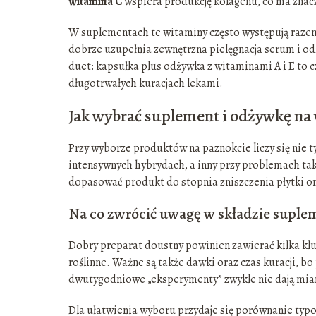
witamina C
wspiera produkcję kolagenu, co ma znacz
W suplementach te witaminy często występują razem 
dobrze uzupełnia zewnętrzna pielęgnacja serum i od
duet: kapsułka plus odżywka z witaminami A i E to 
długotrwałych kuracjach lekami.
Jak wybrać suplement i odżywkę na
Przy wyborze produktów na paznokcie liczy się nie ty
intensywnych hybrydach, a inny przy problemach tak
dopasować produkt do stopnia zniszczenia płytki ora
Na co zwrócić uwagę w składzie suple
Dobry preparat doustny powinien zawierać kilka klu
roślinne. Ważne są także dawki oraz czas kuracji, bo
dwutygodniowe „eksperymenty” zwykle nie dają mia
Dla ułatwienia wyboru przydaje się porównanie typ