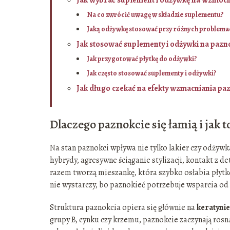
Na co zwrócić uwagę w składzie suplementu?
Jaką odżywkę stosować przy różnych problema
Jak stosować suplementy i odżywki na pazno
Jak przygotować płytkę do odżywki?
Jak często stosować suplementy i odżywki?
Jak długo czekać na efekty wzmacniania pa
Dlaczego paznokcie się łamią i jak 
Na stan paznokci wpływa nie tylko lakier czy odżywk
hybrydy, agresywne ściąganie stylizacji, kontakt z 
razem tworzą mieszankę, która szybko osłabia płytk
nie wystarczy, bo paznokieć potrzebuje wsparcia od 
Struktura paznokcia opiera się głównie na
keratynie
grupy B, cynku czy krzemu, paznokcie zaczynają ros