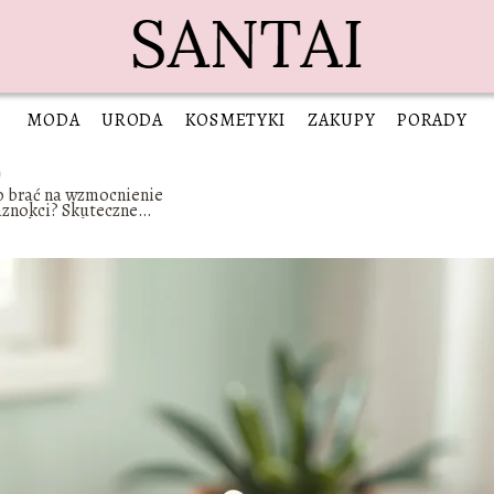
MODA
URODA
KOSMETYKI
ZAKUPY
PORADY
o brać na wzmocnienie
aznokci? Skuteczne
etody i suplementy