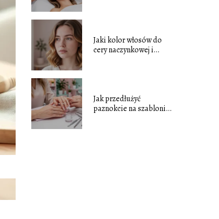
i jak wygląda zabieg?
Jaki kolor włosów do
cery naczynkowej i
niebieskich oczu?
Jak przedłużyć
paznokcie na szablonie
krok po kroku?