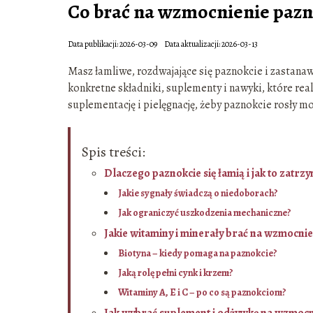
Co brać na wzmocnienie pazn
Data publikacji: 2026-03-09
Data aktualizacji: 2026-03-13
Masz łamliwe, rozdwajające się paznokcie i zastanaw
konkretne składniki, suplementy i nawyki, które realn
suplementację i pielęgnację, żeby paznokcie rosły moc
Spis treści:
Dlaczego paznokcie się łamią i jak to zatrz
Jakie sygnały świadczą o niedoborach?
Jak ograniczyć uszkodzenia mechaniczne?
Jakie witaminy i minerały brać na wzmocni
Biotyna – kiedy pomaga na paznokcie?
Jaką rolę pełni cynk i krzem?
Witaminy A, E i C – po co są paznokciom?
Jak wybrać suplement i odżywkę na wzmocn