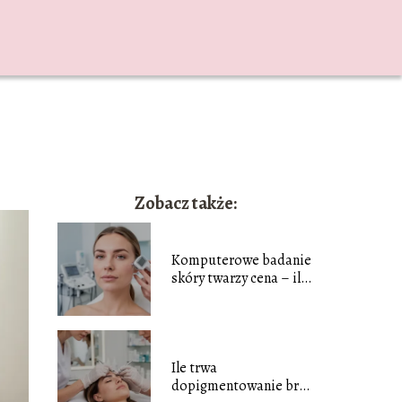
Zobacz także:
Komputerowe badanie
skóry twarzy cena – ile
zapłacisz?
Ile trwa
dopigmentowanie brwi