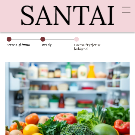
Strona główna
Porady
Co ma fryzjer w
lodówce?