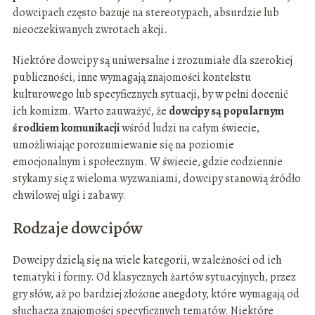
dowcipach często bazuje na stereotypach, absurdzie lub
nieoczekiwanych zwrotach akcji.
Niektóre dowcipy są uniwersalne i zrozumiałe dla szerokiej
publiczności, inne wymagają znajomości kontekstu
kulturowego lub specyficznych sytuacji, by w pełni docenić
ich komizm. Warto zauważyć, że
dowcipy są popularnym
środkiem komunikacji
wśród ludzi na całym świecie,
umożliwiając porozumiewanie się na poziomie
emocjonalnym i społecznym. W świecie, gdzie codziennie
stykamy się z wieloma wyzwaniami, dowcipy stanowią źródło
chwilowej ulgi i zabawy.
Rodzaje dowcipów
Dowcipy dzielą się na wiele kategorii, w zależności od ich
tematyki i formy. Od klasycznych żartów sytuacyjnych, przez
gry słów, aż po bardziej złożone anegdoty, które wymagają od
słuchacza znajomości specyficznych tematów. Niektóre