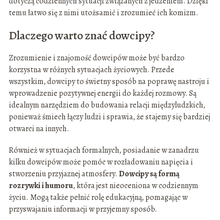
dotyczą codziennych sytuacji związanych z jedzeniem. Dzięki
temu łatwo się z nimi utożsamić i zrozumieć ich komizm.
Dlaczego warto znać dowcipy?
Zrozumienie i znajomość dowcipów może być bardzo
korzystna w różnych sytuacjach życiowych. Przede
wszystkim, dowcipy to świetny sposób na poprawę nastroju i
wprowadzenie pozytywnej energii do każdej rozmowy. Są
idealnym narzędziem do budowania relacji międzyludzkich,
ponieważ śmiech łączy ludzi i sprawia, że stajemy się bardziej
otwarci na innych.
Również w sytuacjach formalnych, posiadanie w zanadrzu
kilku dowcipów może pomóc w rozładowaniu napięcia i
stworzeniu przyjaznej atmosfery.
Dowcipy są formą
rozrywki i humoru
, która jest nieoceniona w codziennym
życiu. Mogą także pełnić rolę edukacyjną, pomagając w
przyswajaniu informacji w przyjemny sposób.