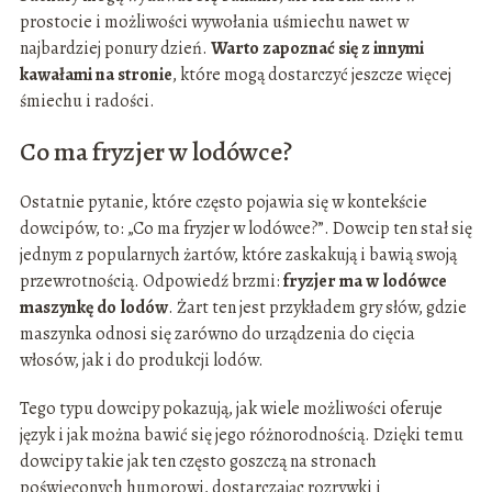
prostocie i możliwości wywołania uśmiechu nawet w
najbardziej ponury dzień.
Warto zapoznać się z innymi
kawałami na stronie
, które mogą dostarczyć jeszcze więcej
śmiechu i radości.
Co ma fryzjer w lodówce?
Ostatnie pytanie, które często pojawia się w kontekście
dowcipów, to: „Co ma fryzjer w lodówce?”. Dowcip ten stał się
jednym z popularnych żartów, które zaskakują i bawią swoją
przewrotnością. Odpowiedź brzmi:
fryzjer ma w lodówce
maszynkę do lodów
. Żart ten jest przykładem gry słów, gdzie
maszynka odnosi się zarówno do urządzenia do cięcia
włosów, jak i do produkcji lodów.
Tego typu dowcipy pokazują, jak wiele możliwości oferuje
język i jak można bawić się jego różnorodnością. Dzięki temu
dowcipy takie jak ten często goszczą na stronach
poświęconych humorowi, dostarczając rozrywki i