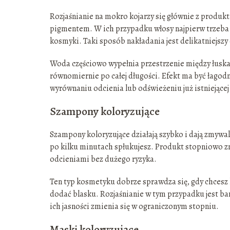
Rozjaśnianie na mokro kojarzy się głównie z produkt
pigmentem. W ich przypadku włosy najpierw trzeba
kosmyki. Taki sposób nakładania jest delikatniejszy 
Woda częściowo wypełnia przestrzenie między łusk
równomiernie po całej długości. Efekt ma być łagodn
wyrównaniu odcienia lub odświeżeniu już istniejącej
Szampony koloryzujące
Szampony koloryzujące działają szybko i dają zmywaln
po kilku minutach spłukujesz. Produkt stopniowo z
odcieniami bez dużego ryzyka.
Ten typ kosmetyku dobrze sprawdza się, gdy chcesz
dodać blasku. Rozjaśnianie w tym przypadku jest bar
ich jasności zmienia się w ograniczonym stopniu.
Maski koloryzujące