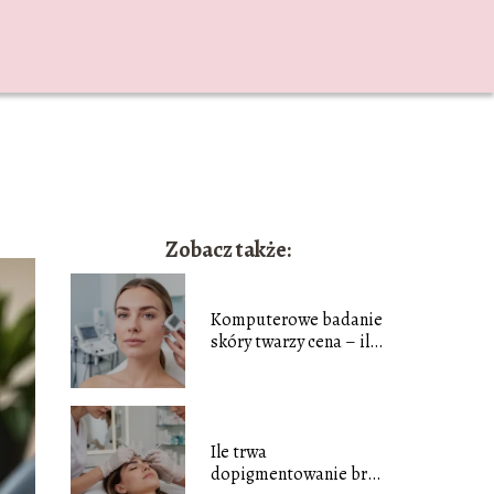
Zobacz także:
Komputerowe badanie
skóry twarzy cena – ile
zapłacisz?
Ile trwa
dopigmentowanie brwi