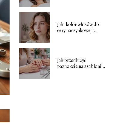
i jak wygląda zabieg?
Jaki kolor włosów do
cery naczynkowej i
niebieskich oczu?
Jak przedłużyć
paznokcie na szablonie
krok po kroku?