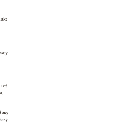
dukt
wały
 też
a,
łosy
ższy