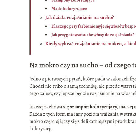
Szampony koloryzujące
Maski koloryzujące
Jak działa rozjaśnianie na sucho?
Dlaczego przy farbie nie myje się włosów bezp
Jak przygotować suche włosy do rozjaśniania?
Kiedy wybrać rozjaśnianie na mokro, a kie
Na mokro czy na sucho – od czego t
Jedno z pierwszych pytań, które pada w salonach fryz
Chodzi nie tylko o samą technikę, ale przede wszys
tego zależy, czy lepsze będzie rozjaśnianie na włos
Inaczej zachowa się
szampon koloryzujący
, inaczej
Każda z tych form ma inny poziom wnikania w strukt
mokro częściej łączy się z delikatniejszymi produkta
koloryzacji.