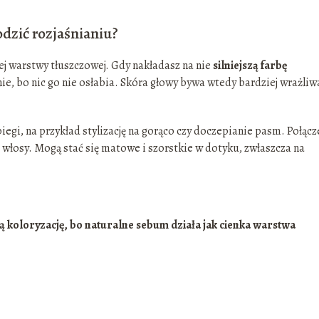
dzić rozjaśnianiu?
j warstwy tłuszczowej. Gdy nakładasz na nie
silniejszą farbę
ie, bo nic go nie osłabia. Skóra głowy bywa wtedy bardziej wrażliw
biegi, na przykład stylizację na gorąco czy doczepianie pasm. Połącz
włosy. Mogą stać się matowe i szorstkie w dotyku, zwłaszcza na
ą koloryzację, bo naturalne sebum działa jak cienka warstwa