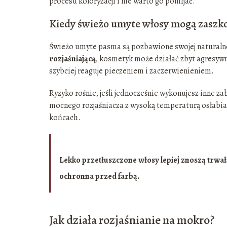
procesu koloryzacji i nie warto go pomijać.
Kiedy świeżo umyte włosy mogą zaszko
Świeżo umyte pasma są pozbawione swojej naturalne
rozjaśniającą
, kosmetyk może działać zbyt agresywn
szybciej reaguje pieczeniem i zaczerwienieniem.
Ryzyko rośnie, jeśli jednocześnie wykonujesz inne za
mocnego rozjaśniacza z wysoką temperaturą osłabia 
końcach.
Lekko przetłuszczone włosy lepiej znoszą trwał
ochronna przed farbą.
Jak działa rozjaśnianie na mokro?