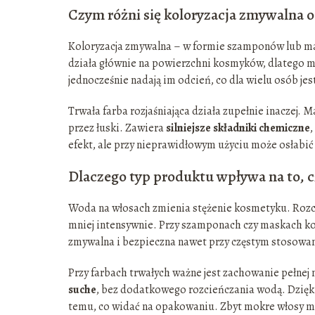
Czym różni się koloryzacja zmywalna o
Koloryzacja zmywalna – w formie szamponów lub mas
działa głównie na powierzchni kosmyków, dlatego mnie
jednocześnie nadają im odcień, co dla wielu osób je
Trwała farba rozjaśniająca działa zupełnie inaczej.
przez łuski. Zawiera
silniejsze składniki chemiczne
,
efekt, ale przy nieprawidłowym użyciu może osłabić 
Dlaczego typ produktu wpływa na to, c
Woda na włosach zmienia stężenie kosmetyku. Rozcień
mniej intensywnie. Przy szamponach czy maskach kolo
zmywalna i bezpieczna nawet przy częstym stosowa
Przy farbach trwałych ważne jest zachowanie pełnej 
suche
, bez dodatkowego rozcieńczania wodą. Dzięki 
temu, co widać na opakowaniu. Zbyt mokre włosy mog