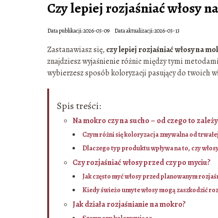
Czy lepiej rozjaśniać włosy n
Data publikacji: 2026-03-09
Data aktualizacji: 2026-03-13
Zastanawiasz się,
czy lepiej rozjaśniać włosy na mo
znajdziesz wyjaśnienie różnic między tymi metodami
wybierzesz sposób koloryzacji pasujący do twoich wł
Spis treści:
Na mokro czy na sucho – od czego to zależy
Czym różni się koloryzacja zmywalna od trwałe
Dlaczego typ produktu wpływa na to, czy włosy
Czy rozjaśniać włosy przed czy po myciu?
Jak często myć włosy przed planowanym rozjaś
Kiedy świeżo umyte włosy mogą zaszkodzić roz
Jak działa rozjaśnianie na mokro?