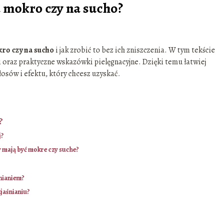
a mokro czy na sucho?
kro czy na sucho
i jak zrobić to bez ich zniszczenia. W tym tekście
 oraz praktyczne wskazówki pielęgnacyjne. Dzięki temu łatwiej
osów i efektu, który chcesz uzyskać.
?
j?
 mają być mokre czy suche?
nianiem?
jaśnianiu?