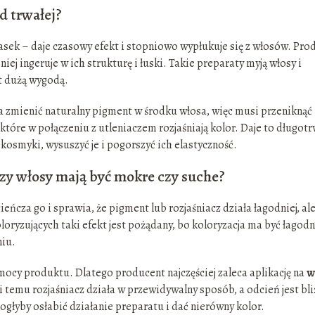
d trwałej?
ek – daje czasowy efekt i stopniowo wypłukuje się z włosów. Pro
j ingeruje w ich strukturę i łuski. Takie preparaty myją włosy i
st dużą wygodą.
 Ma zmienić naturalny pigment w środku włosa, więc musi przeniknąć
 które w połączeniu z utleniaczem rozjaśniają kolor. Daje to długotr
kosmyki, wysuszyć je i pogorszyć ich elastyczność.
zy włosy mają być mokre czy suche?
cza go i sprawia, że pigment lub rozjaśniacz działa łagodniej, ale
ryzujących taki efekt jest pożądany, bo koloryzacja ma być łagodn
niu.
mocy produktu. Dlatego producent najczęściej zaleca aplikację na
w
temu rozjaśniacz działa w przewidywalny sposób, a odcień jest bli
łyby osłabić działanie preparatu i dać nierówny kolor.