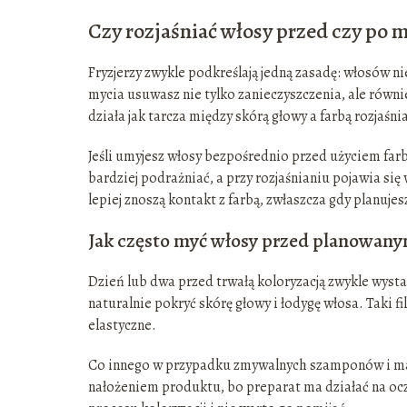
Czy rozjaśniać włosy przed czy po 
Fryzjerzy zwykle podkreślają jedną zasadę: włosów n
mycia usuwasz nie tylko zanieczyszczenia, ale równi
działa jak tarcza między skórą głowy a farbą rozjaśnia
Jeśli umyjesz włosy bezpośrednio przed użyciem farb
bardziej podrażniać, a przy rozjaśnianiu pojawia si
lepiej znoszą kontakt z farbą, zwłaszcza gdy planujes
Jak często myć włosy przed planowany
Dzień lub dwa przed trwałą koloryzacją zwykle wyst
naturalnie pokryć skórę głowy i łodygę włosa. Taki fi
elastyczne.
Co innego w przypadku zmywalnych szamponów i mase
nałożeniem produktu, bo preparat ma działać na ocz