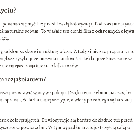
myciu?
ie powinno się myć tuż przed trwałą koloryzacją. Podczas intensywn
eż naturalne sebum. To właśnie ten cienki film z
ochronnych olejó
jącą.
y, odsłonisz skórę i strukturę włosa. Wtedy silniejsze preparaty m
ę większe ryzyko przesuszenia i łamliwości. Lekko przetłuszczone wł
z mocniejsze rozjaśnienie o kilka tonów.
m rozjaśnianiem?
arczy pozostawić włosy w spokoju. Dzięki temu sebum ma czas, by
lm sprawia, że farba mniej szczypie, a włosy po zabiegu są bardziej
k koloryzujących. Tu włosy myje się bardzo dokładnie tuż przed
yszczonej powierzchni. W tym wypadku mycie jest częścią całego