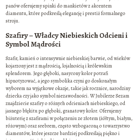
panów oferujemy spinki do mankietów z akcentem
diamentu, które podkreślą elegancję i prestiż formalnego
stroju.
Szafiry – Władcy Niebieskich Odcieni i
Symbol Mądrości
Szafir, kamień o intensywnie niebieskiej barwie, od wieków
kojarzony jest z mądrością, lojalnością i królewskim
splendorem. Jego głęboki, nasycony kolor potrafi
hipnotyzować, a jego symbolika czyni go doskonałym
wyborem na wyjątkowe okazje, takie jak rocznice, narodziny
dziecka czy jako symbol niezawodności. W Jubilerze Sezam
znajdziecie szafiry o różnych odcieniach niebieskiego, od
jasnego błękitu po głęboki, granatowy kolor. Oferujemy
biżuterię z szafirami w połączeniu ze złotem (żółtym, białym,
różowym) oraz srebrem, często wzbogaconą o towarzystwo
diamentów, które jeszcze bardziej podkreślają piękno i