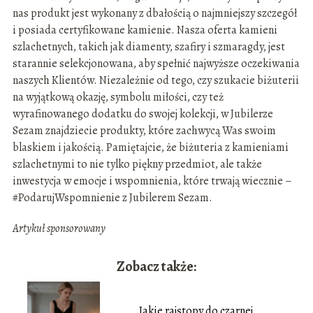
nas produkt jest wykonany z dbałością o najmniejszy szczegół
i posiada certyfikowane kamienie. Nasza oferta kamieni
szlachetnych, takich jak diamenty, szafiry i szmaragdy, jest
starannie selekcjonowana, aby spełnić najwyższe oczekiwania
naszych Klientów. Niezależnie od tego, czy szukacie biżuterii
na wyjątkową okazję, symbolu miłości, czy też
wyrafinowanego dodatku do swojej kolekcji, w Jubilerze
Sezam znajdziecie produkty, które zachwycą Was swoim
blaskiem i jakością. Pamiętajcie, że biżuteria z kamieniami
szlachetnymi to nie tylko piękny przedmiot, ale także
inwestycja w emocje i wspomnienia, które trwają wiecznie –
#PodarujWspomnienie z Jubilerem Sezam.
Artykuł sponsorowany
Zobacz także:
Jakie rajstopy do czarnej