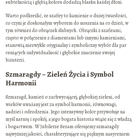
subtelnością i głębią koloru dodadzą blasku każdej dłoni.
Warto podkreślić, że szafiry to kamienie o dużej twardości,
co czyni je doskonałym wyborem do noszenia na co dzień, w
tym również do obrączek ślubnych. Obrączki z szafirami,
często w połączeniu z diamentami lub innymi kamieniami,
stanowią niezwykle oryginalny i symboliczny wybór dla par
ceniących indywidualność i głębokie znaczenie swojej
biżuterii.
Szmaragdy – Zieleń Życia i Symbol
Harmonii
Szmaragd, kamień o zachwycającej, głębokiej zieleni, od
wieków uważany jest za symbol harmonii, równowagi,
nadziei i odrodzenia. Jego intensywny kolor przywołuje na
myśl naturę i spokój, a jego bogata historia wiąże się z władzą
i bogactwem. W Jubilerze Sezam oferujemy szmaragdy
najwyższej jakości, charakteryzujące się pięknym nasyceniem