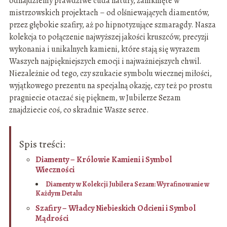
odnajdziemy prawdziwe cuda natury, zamknięte w
mistrzowskich projektach – od olśniewających diamentów,
przez głębokie szafiry, aż po hipnotyzujące szmaragdy. Nasza
kolekcja to połączenie najwyższej jakości kruszców, precyzji
wykonania i unikalnych kamieni, które stają się wyrazem
Waszych najpiękniejszych emocji i najważniejszych chwil.
Niezależnie od tego, czy szukacie symbolu wiecznej miłości,
wyjątkowego prezentu na specjalną okazję, czy też po prostu
pragniecie otaczać się pięknem, w Jubilerze Sezam
znajdziecie coś, co skradnie Wasze serce.
Spis treści:
Diamenty – Królowie Kamieni i Symbol
Wieczności
Diamenty w Kolekcji Jubilera Sezam: Wyrafinowanie w
Każdym Detalu
Szafiry – Władcy Niebieskich Odcieni i Symbol
Mądrości