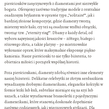
pierścionków zaręczynowych z diamentami jest niezwykle
bogata. Oferujemy zarówno tradycyjne modele z centralnie
osadzonym brylantem w oprawie typu „”solitaire””, jak i
bardziej złożone kompozycje, gdzie diamenty tworzą
misterny wzór halo, czy też są osadzone wzdłuż obrączki,
tworząc tzw. „”eternity ring””. Dbamy o każdy detal, od
wyboru najwyższej jakości kruszców – żółtego, białego i
różowego złota, a także platyny – po mistrzowskie
wykonanie opraw, które maksymalnie eksponuje piękno
kamienia. Nasze pierścionki to nie tylko biżuteria, to
obietnica miłości i początek wspólnej historii.
Poza pierścionkami, diamenty zdobią również inne elementy
naszej biżuterii. Delikatne celebrytki ze złotym serduszkiem
wysadzanym drobnymi diamencikami, eleganckie kolczyki w
formie łezki lub kuli, subtelnie mieniące się na szyi lub
uszach, a także wyrafinowane bransoletki z pojedynczymi
diamencikami, które stanowią doskonałe dopełnienie
zarówno codziennych, jak i wieczorowych stylizacji. Dla