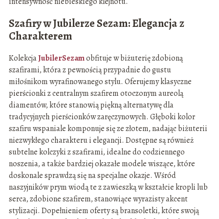
intensywność niebieskiego klejnotu.
Szafiry w Jubilerze Sezam: Elegancja z
Charakterem
Kolekcja
JubilerSezam
obfituje w biżuterię zdobioną
szafirami, która z pewnością przypadnie do gustu
miłośnikom wyrafinowanego stylu. Oferujemy klasyczne
pierścionki z centralnym szafirem otoczonym aureolą
diamentów, które stanowią piękną alternatywę dla
tradycyjnych pierścionków zaręczynowych. Głęboki kolor
szafiru wspaniale komponuje się ze złotem, nadając biżuterii
niezwykłego charakteru i elegancji. Dostępne są również
subtelne kolczyki z szafirami, idealne do codziennego
noszenia, a także bardziej okazałe modele wiszące, które
doskonale sprawdzą się na specjalne okazje. Wśród
naszyjników prym wiodą te z zawieszką w kształcie kropli lub
serca, zdobione szafirem, stanowiące wyrazisty akcent
stylizacji. Dopełnieniem oferty są bransoletki, które swoją