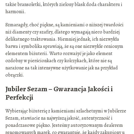
także bransoletki, których zielony blask doda charakteru i
harmonii.
Szmaragdy, choć piękne, są kamieniami o niższej twardości
niż diamenty czy szafiry, dlatego wymagają nieco bardziej
delikatnego traktowania. Niemniej jednak, ich niezwykła
barwa i symbolika sprawiają, że są one niezwykle cenionym
elementem biżuterii. Warto rozważyć je jako element
ozdobny w pierścionkach czy kolczykach, które nie są
narażone na tak intensywne użytkowanie jak na przykład
obrączki.
Jubiler Sezam – Gwarancja Jakości i
Perfekcji
Wybierając biżuterię z kamieniami szlachetnymi w Jubilerze
Sezam, stawiacie na najwyższą jakość, autentyczność i
ponadczasowe piękno. Jesteśmy autoryzowanym dealerem
renomowanych marek, co gwarantuje, że każdy zakupiony u