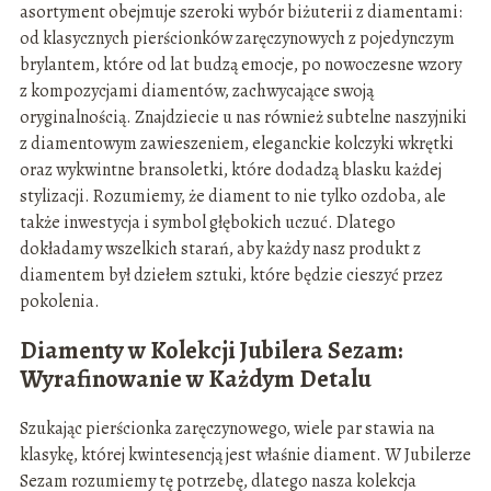
asortyment obejmuje szeroki wybór biżuterii z diamentami:
od klasycznych pierścionków zaręczynowych z pojedynczym
brylantem, które od lat budzą emocje, po nowoczesne wzory
z kompozycjami diamentów, zachwycające swoją
oryginalnością. Znajdziecie u nas również subtelne naszyjniki
z diamentowym zawieszeniem, eleganckie kolczyki wkrętki
oraz wykwintne bransoletki, które dodadzą blasku każdej
stylizacji. Rozumiemy, że diament to nie tylko ozdoba, ale
także inwestycja i symbol głębokich uczuć. Dlatego
dokładamy wszelkich starań, aby każdy nasz produkt z
diamentem był dziełem sztuki, które będzie cieszyć przez
pokolenia.
Diamenty w Kolekcji Jubilera Sezam:
Wyrafinowanie w Każdym Detalu
Szukając pierścionka zaręczynowego, wiele par stawia na
klasykę, której kwintesencją jest właśnie diament. W Jubilerze
Sezam rozumiemy tę potrzebę, dlatego nasza kolekcja