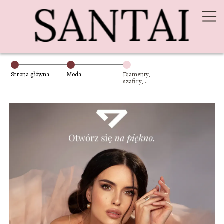
Strona główna
Moda
Diamenty,
szafiry,
szmaragdy: Jakie
kamienie
szlachetne królują
w sezamie?