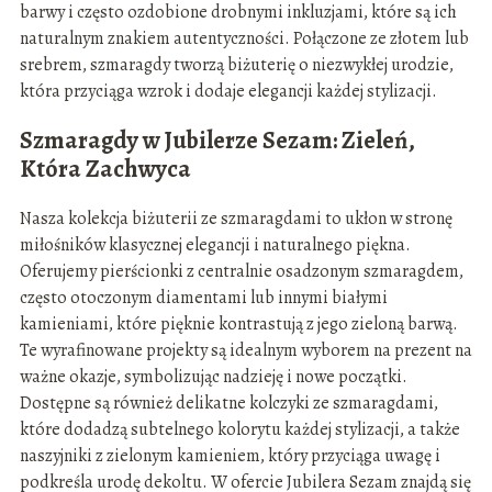
barwy i często ozdobione drobnymi inkluzjami, które są ich
naturalnym znakiem autentyczności. Połączone ze złotem lub
srebrem, szmaragdy tworzą biżuterię o niezwykłej urodzie,
która przyciąga wzrok i dodaje elegancji każdej stylizacji.
Szmaragdy w Jubilerze Sezam: Zieleń,
Która Zachwyca
Nasza kolekcja biżuterii ze szmaragdami to ukłon w stronę
miłośników klasycznej elegancji i naturalnego piękna.
Oferujemy pierścionki z centralnie osadzonym szmaragdem,
często otoczonym diamentami lub innymi białymi
kamieniami, które pięknie kontrastują z jego zieloną barwą.
Te wyrafinowane projekty są idealnym wyborem na prezent na
ważne okazje, symbolizując nadzieję i nowe początki.
Dostępne są również delikatne kolczyki ze szmaragdami,
które dodadzą subtelnego kolorytu każdej stylizacji, a także
naszyjniki z zielonym kamieniem, który przyciąga uwagę i
podkreśla urodę dekoltu. W ofercie Jubilera Sezam znajdą się