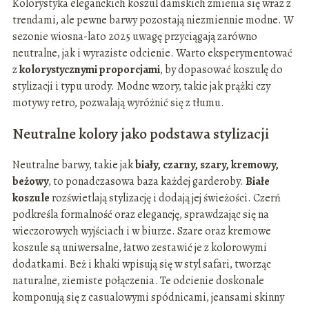
Kolorystyka eleganckich koszul damskich zmienia się wraz z
trendami, ale pewne barwy pozostają niezmiennie modne. W
sezonie wiosna-lato 2025 uwagę przyciągają zarówno
neutralne, jak i wyraziste odcienie. Warto eksperymentować
z
kolorystycznymi proporcjami
, by dopasować koszulę do
stylizacji i typu urody. Modne wzory, takie jak prążki czy
motywy retro, pozwalają wyróżnić się z tłumu.
Neutralne kolory jako podstawa stylizacji
Neutralne barwy, takie jak
biały, czarny, szary, kremowy,
beżowy
, to ponadczasowa baza każdej garderoby.
Białe
koszule
rozświetlają stylizację i dodają jej świeżości. Czerń
podkreśla formalność oraz elegancję, sprawdzając się na
wieczorowych wyjściach i w biurze. Szare oraz kremowe
koszule są uniwersalne, łatwo zestawić je z kolorowymi
dodatkami. Beż i khaki wpisują się w styl safari, tworząc
naturalne, ziemiste połączenia. Te odcienie doskonale
komponują się z casualowymi spódnicami, jeansami skinny