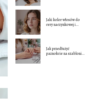
i jak wygląda zabieg?
Jaki kolor włosów do
cery naczynkowej i
niebieskich oczu?
Jak przedłużyć
paznokcie na szablonie
krok po kroku?