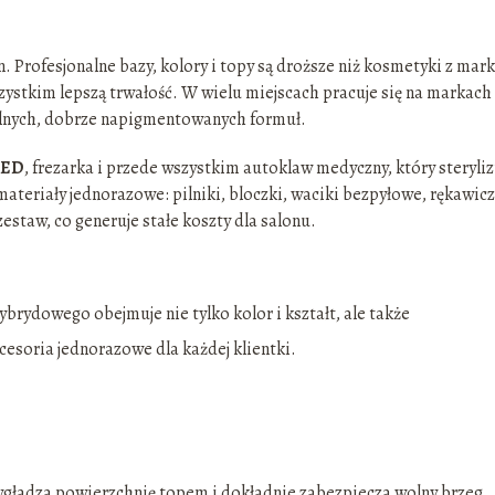
. Profesjonalne bazy, kolory i topy są droższe niż kosmetyki z mar
szystkim lepszą trwałość. W wielu miejscach pracuje się na markach
abilnych, dobrze napigmentowanych formuł.
LED
, frezarka i przede wszystkim autoklaw medyczny, który steryliz
ateriały jednorazowe: pilniki, bloczki, waciki bezpyłowe, rękawicz
staw, co generuje stałe koszty dla salonu.
ydowego obejmuje nie tylko kolor i kształt, ale także
cesoria jednorazowe dla każdej klientki.
 wygładza powierzchnię topem i dokładnie zabezpiecza wolny brzeg