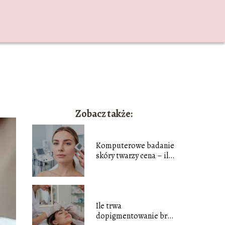
Zobacz także:
Komputerowe badanie
skóry twarzy cena – ile
zapłacisz?
Ile trwa
dopigmentowanie brwi