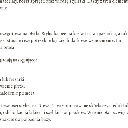
teriały, koszt sprzętu oraz wiedzę stylistki. Każdy z tych elemen
onie.
rzygotowania płytki. Stylistka ocenia kształt i stan paznokci, a tak
azę zastosuje i czy potrzebne będzie dodatkowe wzmocnienie. Im
ga praca.
lądają następująco:
 lub frezarki
wienie płytki
 nałożenie primera
trwałości stylizacji. Niewłaściwie opracowane skórki czy niedokła
 odchodzenia lakieru i szybkich odprysków. W cenie płacisz więc 
znokcie do położenia bazy.