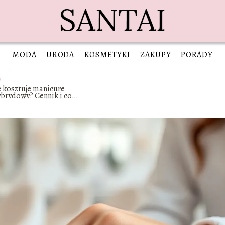
MODA
URODA
KOSMETYKI
ZAKUPY
PORADY
e kosztuje manicure
brydowy? Cennik i co
pływa na cenę