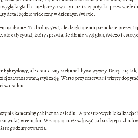
wygląda gładko, nie haczy o włosy i nie traci połysku przez wiele d
ęty detal będzie widoczny w dziennym świetle.
em na dłonie. To drobny gest, ale dzięki niemu paznokcie prezentuj
, ale cały rytuał, który sprawia, że dłonie wyglądają świeżo i estety
re hybrydowy
, ale ostateczny rachunek bywa wyższy. Dzieje się tak,
iej zaawansowaną stylizację. Warto przy rezerwacji wizyty dopytać
cisz osobno.
szy niż kameralny gabinet na osiedlu. W prestiżowych lokalizacjac
 razu widać w cenniku. W zamian możesz liczyć na bardziej rozbudo
uższe godziny otwarcia.