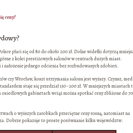
ię ceny?
rydowy?
olsce płaci się od 80 do około 200 zł. Dolne widełki dotyczą mniej
, górne z kolei prestiżowych salonów w centrach dużych miast.
i nałożenie jednego odcienia bez rozbudowanych zdobień.
ków czy Wrocław, koszt utrzymania salonu jest wyższy. Czynsz, medi
 standardem staje się przedział 130–200 zł. W mniejszych miastach 
ch osiedlowych gabinetach wciąż można spotkać ceny zbliżone do 7
twach o wyższych zarobkach przeciętne ceny rosną, natomiast na
za. Dobrze pokazuje to proste porównanie kilku województw: