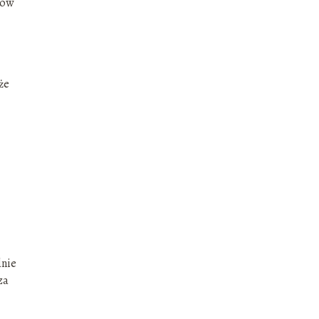
tów
że
dnie
za