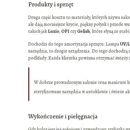
Produkty i sprzęt
Druga część kosztu to materiały, których używa salon
ale dają mocniejsze krycie, piękny połysk i przede w
takich jak
Luxio
,
OPI
czy
Gelish
, które słyną ze st
Dochodzi do tego amortyzacja sprzętu. Lampa
UV/
narzędzia, to drogie urządzenia. Do tego dochodzą m
podkłady. Każda klientka powinna otrzymać świeży ze
W dobrze prowadzonym salonie cena manicure hybr
sterylizowane narzędzia w autoklawie i świeże ak
Wykończenie i pielęgnacja
Gdy kolor jest już nałożony i utwardzony, stylistka