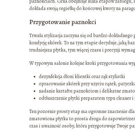
paznokciach. Cena obejmuje kilka etapów zabiegu, ma
dokłada swoją cegiełkę do końcowej kwoty na parag
Przygotowanie paznokci
Trwała stylizacja zaczyna się od bardzo dokładnego p
kondycję skórek. To na tym etapie decyduje, jaką b
trudniejsza płytka, tym więcej czasu i precyzji wyma
W typowym salonie kolejne kroki przygotowania wyg
dezynfekcja dłoni klientki oraz rąk stylistki
opracowanie skórek przy użyciu cążek, patyczka
nadanie kształtu paznokciom i delikatne zmato
odtłuszczenie płytki preparatem typu cleaner i
Ten pozornie prosty etap ma ogromne znaczenie dla 
zmatowiona płytka to prosta droga do zapowietrzeń,
czas i uważność osoby, która przygotowuje Twoje pa