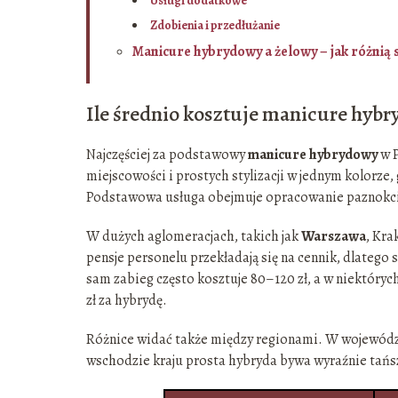
Usługi dodatkowe
Zdobienia i przedłużanie
Manicure hybrydowy a żelowy – jak różnią s
Ile średnio kosztuje manicure hyb
Najczęściej za podstawowy
manicure hybrydowy
w P
miejscowości i prostych stylizacji w jednym kolorze
Podstawowa usługa obejmuje opracowanie paznokci 
W dużych aglomeracjach, takich jak
Warszawa
, Kra
pensje personelu przekładają się na cennik, dlatego
sam zabieg często kosztuje 80–120 zł, a w niektóry
zł za hybrydę.
Różnice widać także między regionami. W wojewódz
wschodzie kraju prosta hybryda bywa wyraźnie tańs