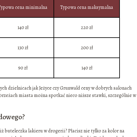
Typowa cena minimalna
Typowa cena maksymalna
140 zł
220 zł
130 zł
200 zł
90 zł
140 zł
nych dzielnicach jak Jeżyce czy Grunwald ceny w dobrych salonach
obrzeżach miasta można spotkać nieco niższe stawki, szczególnie w
ydowego?
ż buteleczka lakieru w drogerii? Płacisz nie tylko za kolor na