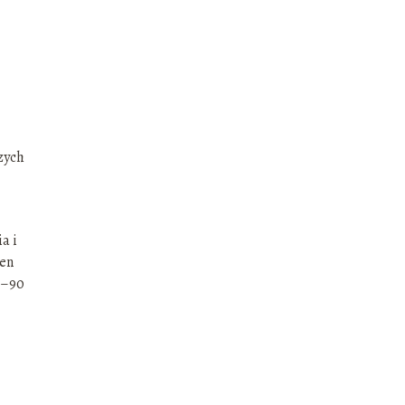
szych
a i
ten
0–90