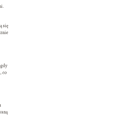
ni.
ą się
cznie
 gdy
, co
h
waną