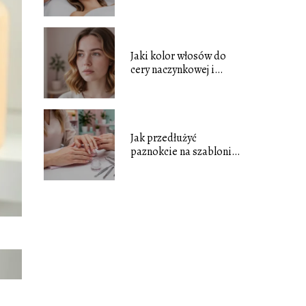
i jak wygląda zabieg?
Jaki kolor włosów do
cery naczynkowej i
niebieskich oczu?
Jak przedłużyć
paznokcie na szablonie
krok po kroku?