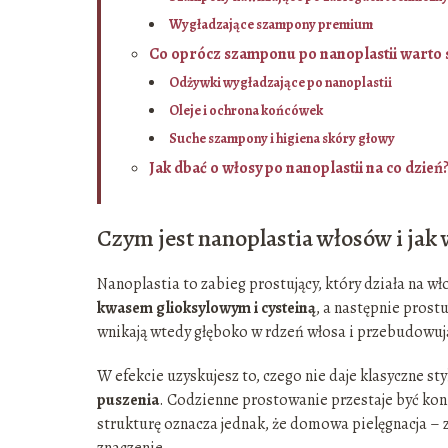
Wygładzające szampony premium
Co oprócz szamponu po nanoplastii warto
Odżywki wygładzające po nanoplastii
Oleje i ochrona końcówek
Suche szampony i higiena skóry głowy
Jak dbać o włosy po nanoplastii na co dzień
Czym jest nanoplastia włosów i jak
Nanoplastia to zabieg prostujący, który działa na wł
kwasem glioksylowym i cysteiną
, a następnie pros
wnikają wtedy głęboko w rdzeń włosa i przebudowują 
W efekcie uzyskujesz to, czego nie daje klasyczne s
puszenia
. Codzienne prostowanie przestaje być konie
strukturę oznacza jednak, że domowa pielęgnacja –
znaczenie.