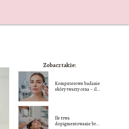
Zobacz także:
Komputerowe badanie
skóry twarzy cena – ile
zapłacisz?
Ile trwa
dopigmentowanie brwi