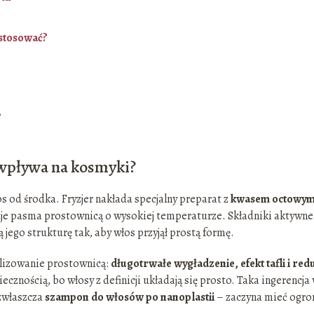
 stosować?
?
 wpływa na kosmyki?
os od środka. Fryzjer nakłada specjalny preparat z
kwasem octowym
tuje pasma prostownicą o wysokiej temperaturze. Składniki aktywne
jego strukturę tak, aby włos przyjął prostą formę.
tylizowanie prostownicą:
długotrwałe wygładzenie, efekt tafli i red
cznością, bo włosy z definicji układają się prosto. Taka ingerencja
 zwłaszcza
szampon do włosów po nanoplastii
– zaczyna mieć ogr