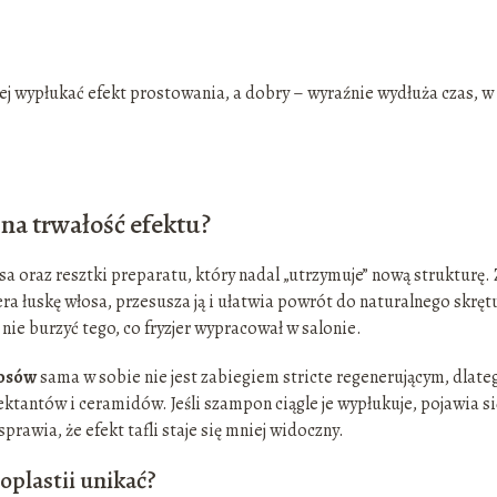
j wypłukać efekt prostowania, a dobry – wyraźnie wydłuża czas, w
na trwałość efektu?
 oraz resztki preparatu, który nadal „utrzymuje” nową strukturę.
ra łuskę włosa, przesusza ją i ułatwia powrót do naturalnego skręt
 nie burzyć tego, co fryzjer wypracował w salonie.
łosów
sama w sobie nie jest zabiegiem stricte regenerującym, dlate
tantów i ceramidów. Jeśli szampon ciągle je wypłukuje, pojawia si
prawia, że efekt tafli staje się mniej widoczny.
plastii unikać?