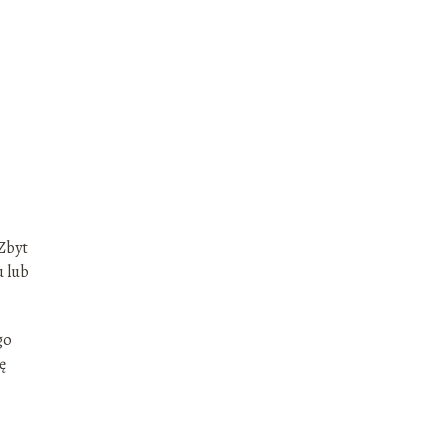
 Zbyt
u lub
go
ę