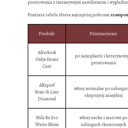
prostowania z intensywnym nawilżeniem i wygładze
Poniższa tabela zbiera najczęściej polecane
szampony
Produkt
Przeznaczenie
Alterlook
po nanoplastii i keratynow
Onlys Home
prostowaniu
Care
Alfaparf
włosy normalne po zabiegac
Semi di Lino
ekspozycji miejskiej
Diamond
Mila Be Eco
włosy suche i matowe po
Water Shine
zabiegach chemicznych