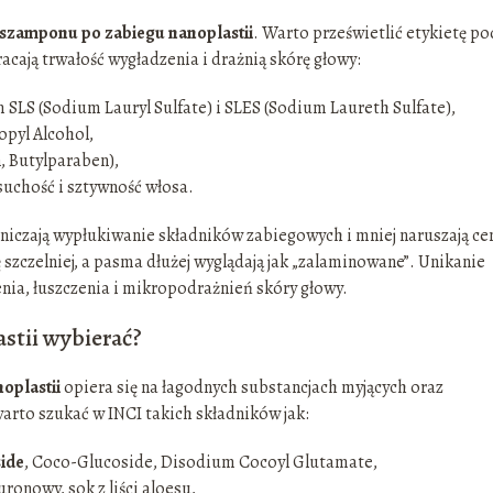
szamponu po zabiegu nanoplastii
. Warto prześwietlić etykietę po
acają trwałość wygładzenia i drażnią skórę głowy:
 SLS (Sodium Lauryl Sulfate) i SLES (Sodium Laureth Sulfate),
opyl Alcohol,
, Butylparaben),
suchość i sztywność włosa.
niczają wypłukiwanie składników zabiegowych i mniej naruszają c
szczelniej, a pasma dłużej wyglądają jak „zalaminowane”. Unikanie
nia, łuszczenia i mikropodrażnień skóry głowy.
stii wybierać?
oplastii
opiera się na łagodnych substancjach myjących oraz
rto szukać w INCI takich składników jak:
ide
, Coco-Glucoside, Disodium Cocoyl Glutamate,
uronowy, sok z liści aloesu,