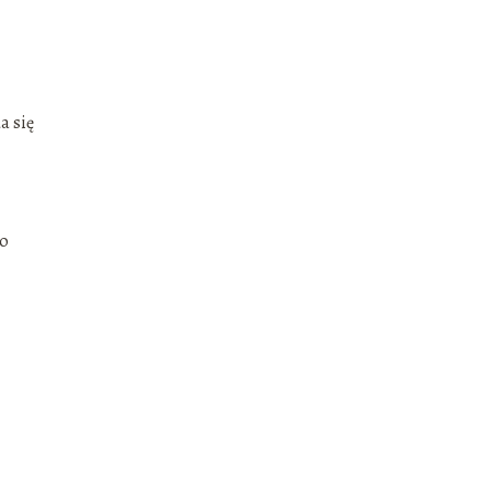
a się
po