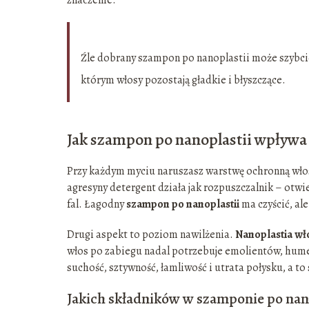
Źle dobrany szampon po nanoplastii może szybcie
którym włosy pozostają gładkie i błyszczące.
Jak szampon po nanoplastii wpływa 
Przy każdym myciu naruszasz warstwę ochronną włosa
agresyny detergent działa jak rozpuszczalnik – otwie
fal. Łagodny
szampon po nanoplastii
ma czyścić, ale
Drugi aspekt to poziom nawilżenia.
Nanoplastia w
włos po zabiegu nadal potrzebuje emolientów, humek
suchość, sztywność, łamliwość i utrata połysku, a to s
Jakich składników w szamponie po nano