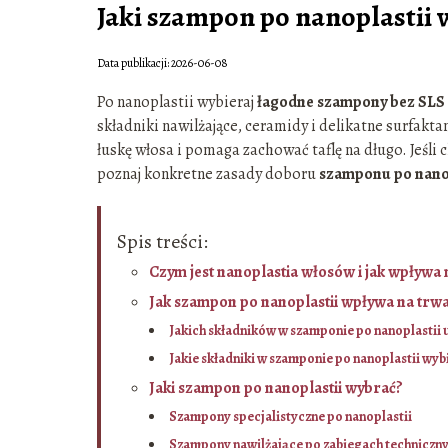
Jaki szampon po nanoplastii w
Data publikacji: 2026-06-08
Po nanoplastii wybieraj
łagodne szampony bez SLS 
składniki nawilżające, ceramidy i delikatne surfakt
łuskę włosa i pomaga zachować taflę na długo. Jeśli c
poznaj konkretne zasady doboru
szamponu po nanop
Spis treści:
Czym jest nanoplastia włosów i jak wpływa
Jak szampon po nanoplastii wpływa na trwa
Jakich składników w szamponie po nanoplastii 
Jakie składniki w szamponie po nanoplastii wyb
Jaki szampon po nanoplastii wybrać?
Szampony specjalistyczne po nanoplastii
Szampony nawilżające po zabiegach techniczn