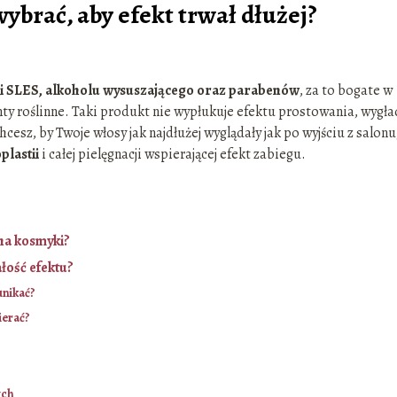
ybrać, aby efekt trwał dłużej?
i SLES, alkoholu wysuszającego oraz parabenów
, za to bogate w
anty roślinne. Taki produkt nie wypłukuje efektu prostowania, wygł
hcesz, by Twoje włosy jak najdłużej wyglądały jak po wyjściu z salonu
lastii
i całej pielęgnacji wspierającej efekt zabiegu.
 na kosmyki?
łość efektu?
unikać?
ierać?
ych