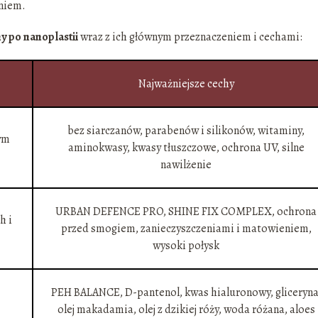
niem.
 po nanoplastii
wraz z ich głównym przeznaczeniem i cechami:
Najważniejsze cechy
bez siarczanów, parabenów i silikonów, witaminy,
ym
aminokwasy, kwasy tłuszczowe, ochrona UV, silne
nawilżenie
URBAN DEFENCE PRO, SHINE FIX COMPLEX, ochrona
h i
przed smogiem, zanieczyszczeniami i matowieniem,
wysoki połysk
PEH BALANCE, D-pantenol, kwas hialuronowy, gliceryna
olej makadamia, olej z dzikiej róży, woda różana, aloes