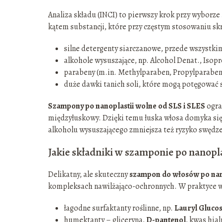
Analiza składu (INCI) to pierwszy krok przy wyborze
kątem substancji, które przy częstym stosowaniu skr
silne detergenty siarczanowe, przede wszystkim
alkohole wysuszające, np. Alcohol Denat., Isopr
parabeny (m.in. Methylparaben, Propylparaben
duże dawki tanich soli, które mogą potęgować 
Szampony po nanoplastii wolne od SLS i SLES
ogra
międzyłuskowy. Dzięki temu łuska włosa domyka się 
alkoholu wysuszającego zmniejsza też ryzyko swędze
Jakie składniki w szamponie po nanopla
Delikatny, ale skuteczny
szampon do włosów po nan
kompleksach nawilżająco-ochronnych. W praktyce wa
łagodne surfaktanty roślinne, np.
Lauryl Glucos
humektanty – gliceryna,
D-pantenol
, kwas hial