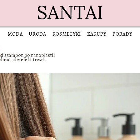
MODA
URODA
KOSMETYKI
ZAKUPY
PORADY
ki szampon po nanoplastii
brać, aby efekt trwał
użej?