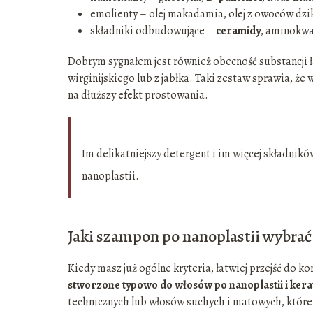
emolienty – olej makadamia, olej z owoców dziki
składniki odbudowujące –
ceramidy
, aminokwa
Dobrym sygnałem jest również obecność substancji ł
wirginijskiego lub z jabłka. Taki zestaw sprawia, że w
na dłuższy efekt prostowania.
Im delikatniejszy detergent i im więcej składnik
nanoplastii.
Jaki szampon po nanoplastii wybrać
Kiedy masz już ogólne kryteria, łatwiej przejść do 
stworzone typowo do włosów po nanoplastii i ke
technicznych lub włosów suchych i matowych, które 