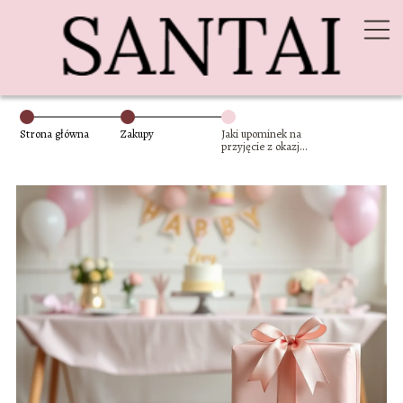
Strona główna
Zakupy
Jaki upominek na
przyjęcie z okazji
narodzin dziecka?