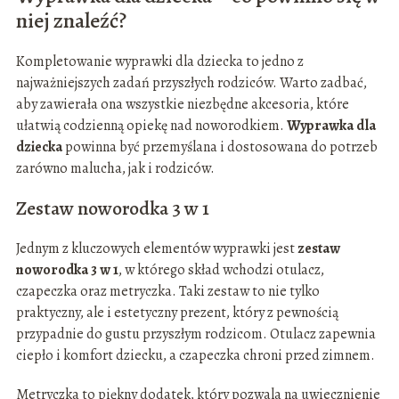
niej znaleźć?
Kompletowanie wyprawki dla dziecka to jedno z
najważniejszych zadań przyszłych rodziców. Warto zadbać,
aby zawierała ona wszystkie niezbędne akcesoria, które
ułatwią codzienną opiekę nad noworodkiem.
Wyprawka dla
dziecka
powinna być przemyślana i dostosowana do potrzeb
zarówno malucha, jak i rodziców.
Zestaw noworodka 3 w 1
Jednym z kluczowych elementów wyprawki jest
zestaw
noworodka 3 w 1
, w którego skład wchodzi otulacz,
czapeczka oraz metryczka. Taki zestaw to nie tylko
praktyczny, ale i estetyczny prezent, który z pewnością
przypadnie do gustu przyszłym rodzicom. Otulacz zapewnia
ciepło i komfort dziecku, a czapeczka chroni przed zimnem.
Metryczka to piękny dodatek, który pozwala na uwiecznienie