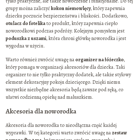
tylko praktyczne, ale także nowoczesne i funkcjonalne. Do tej
grupy można zaliczyć
kokon niemowlęcy
, który zapewnia
dziecku poczucie bezpieczeństwa i bliskości. Dodatkowo,
otulacz do fotelika
to produkt, który zapewnia ciepło
noworodkowi podczas podróży. Kolejnym pomysłem jest
poduszka z uszami
, która chroni główkę noworodka i jest
wygodna w użyciu.
Warto również zwrócić uwagę na
organizer na łóżeczko
,
który pomaga w organizacji akcesoriów dla dziecka. Taki
organizer to nie tylko praktyczny dodatek, ale także stylowy
element dekoracyjny pokoju dziecięcego. Dzięki niemu
wszystkie niezbędne akcesoria będą zawsze pod ręką, co
ułatwi codzienną opiekę nad maluszkiem.
Akcesoria dla noworodka
Akcesoria dla noworodka to nieodłączna część każdej
wyprawki. W tej kategorii warto zwrócić uwagę na
zestaw