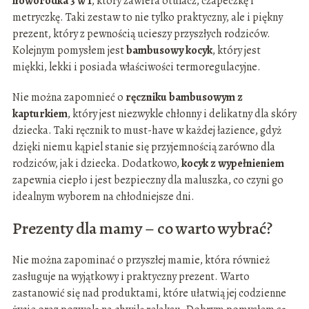
noworodka 3 w 1
, który zawiera otulacz, czapeczkę i
metryczkę. Taki zestaw to nie tylko praktyczny, ale i piękny
prezent, który z pewnością ucieszy przyszłych rodziców.
Kolejnym pomysłem jest
bambusowy kocyk
, który jest
miękki, lekki i posiada właściwości termoregulacyjne.
Nie można zapomnieć o
ręczniku bambusowym z
kapturkiem
, który jest niezwykle chłonny i delikatny dla skóry
dziecka. Taki ręcznik to must-have w każdej łazience, gdyż
dzięki niemu kąpiel stanie się przyjemnością zarówno dla
rodziców, jak i dziecka. Dodatkowo,
kocyk z wypełnieniem
zapewnia ciepło i jest bezpieczny dla maluszka, co czyni go
idealnym wyborem na chłodniejsze dni.
Prezenty dla mamy – co warto wybrać?
Nie można zapominać o przyszłej mamie, która również
zasługuje na wyjątkowy i praktyczny prezent. Warto
zastanowić się nad produktami, które ułatwią jej codzienne