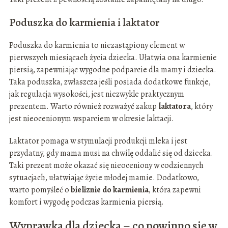
Poduszka do karmienia i laktator
Poduszka do karmienia to niezastąpiony element w
pierwszych miesiącach życia dziecka. Ułatwia ona karmienie
piersią, zapewniając wygodne podparcie dla mamy i dziecka.
Taka poduszka, zwłaszcza jeśli posiada dodatkowe funkcje,
jak regulacja wysokości, jest niezwykle praktycznym
prezentem. Warto również rozważyć zakup
laktatora
, który
jest nieocenionym wsparciem w okresie laktacji.
Laktator pomaga w stymulacji produkcji mleka i jest
przydatny, gdy mama musi na chwilę oddalić się od dziecka.
Taki prezent może okazać się nieoceniony w codziennych
sytuacjach, ułatwiając życie młodej mamie. Dodatkowo,
warto pomyśleć o
bieliznie do karmienia
, która zapewni
komfort i wygodę podczas karmienia piersią.
Wyprawka dla dziecka – co powinno się w