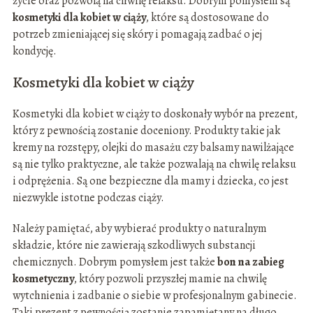
życie oraz pozwolą na chwilę relaksu. Dobrym pomysłem są
kosmetyki dla kobiet w ciąży
, które są dostosowane do
potrzeb zmieniającej się skóry i pomagają zadbać o jej
kondycję.
Kosmetyki dla kobiet w ciąży
Kosmetyki dla kobiet w ciąży to doskonały wybór na prezent,
który z pewnością zostanie doceniony. Produkty takie jak
kremy na rozstępy, olejki do masażu czy balsamy nawilżające
są nie tylko praktyczne, ale także pozwalają na chwilę relaksu
i odprężenia. Są one bezpieczne dla mamy i dziecka, co jest
niezwykle istotne podczas ciąży.
Należy pamiętać, aby wybierać produkty o naturalnym
składzie, które nie zawierają szkodliwych substancji
chemicznych. Dobrym pomysłem jest także
bon na zabieg
kosmetyczny
, który pozwoli przyszłej mamie na chwilę
wytchnienia i zadbanie o siebie w profesjonalnym gabinecie.
Taki prezent z pewnością zostanie zapamiętany na długo.