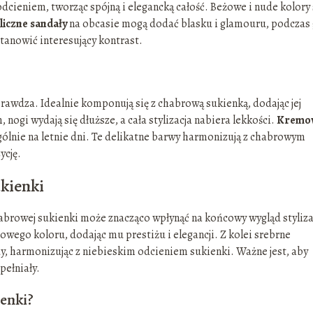
cieniem, tworząc spójną i elegancką całość. Beżowe i nude kolory 
liczne sandały
na obcasie mogą dodać blasku i glamouru, podczas
stanowić interesujący kontrast.
prawdza. Idealnie komponują się z chabrową sukienką, dodając jej
 nogi wydają się dłuższe, a cała stylizacja nabiera lekkości.
Kremo
ólnie na letnie dni. Te delikatne barwy harmonizują z chabrowym
ycję.
ukienki
rowej sukienki może znacząco wpłynąć na końcowy wygląd stylizac
wego koloru, dodając mu prestiżu i elegancji. Z kolei srebrne
dy, harmonizując z niebieskim odcieniem sukienki. Ważne jest, aby
pełniały.
ienki?