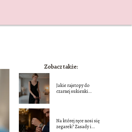
Zobacz także:
Jakie rajstopy do
czarnej sukienki
wybrać? Poradnik
stylizacji
Na której ręce nosi się
zegarek? Zasady i