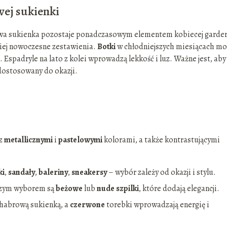
ej sukienki
rowa sukienka pozostaje ponadczasowym elementem kobiecej garde
ziej nowoczesne zestawienia.
Botki
w chłodniejszych miesiącach m
. Espadryle na lato z kolei wprowadzą lekkość i luz. Ważne jest, aby
dostosowany do okazji.
 z
metallicznymi
i
pastelowymi
kolorami, a także kontrastującymi
ki
,
sandały
,
baleriny
,
sneakersy
– wybór zależy od okazji i stylu.
pszym wyborem są
beżowe
lub
nude szpilki
, które dodają elegancji.
chabrową sukienką, a
czerwone
torebki wprowadzają energię i