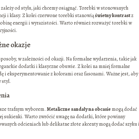
ależy od stylu, jaki chcemy osiągnąć. Torebki w stonowanych
cji i klasy. Z kolei czerwone torebki stanowią
świetny kontrast
z
binę energii i wyrazistości. Warto również rozważyć torebki w
cyjności.
żne okazje
osoby, w zależności od okazji. Na formalne wydarzenia, takie jak
leganckie dodatki i klasyczne obuwie. Z kolei na mniej formalne
ę i eksperymentowanie z kolorami oraz fasonami. Ważne jest, aby
 styl.
enia
awsze trafnym wyborem.
Metaliczne sandały na obcasie
mogą dodać
wej sukienki. Warto zwrócić uwagę na dodatki, które powinny
nowanych odcieniach lub delikatne złote akcenty mogą dodać szyku 