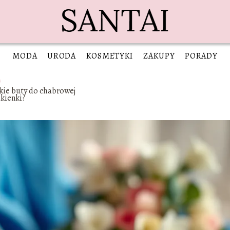
MODA
URODA
KOSMETYKI
ZAKUPY
PORADY
kie buty do chabrowej
kienki?