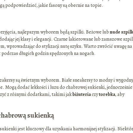
gą podpowiedzieć, jakie fasony są obecnie na topie.
 przyjęcia, najlepszym wyborem będą szpilki. Beżowe lub
nude szpilk
ając jej klasy i elegancji. Czarne lakierowane lub zamszowe szpil
m, wprowadzając do stylizacji nutę szyku. Warto zwrócić uwagę na
 podczas długich godzin spędzonych na nogach.
 sneakersy są świetnym wyborem. Białe sneakersy to modny i wygodn
. Mogą dodać lekkości i luzu do chabrowej sukienki, jednocześnie
ączyć z różnymi dodatkami, takimi jak
biżuteria
czy
torebka
, aby
 chabrową sukienką
ienki jest kluczowy dla uzyskania harmonijnej stylizacji. Niektó