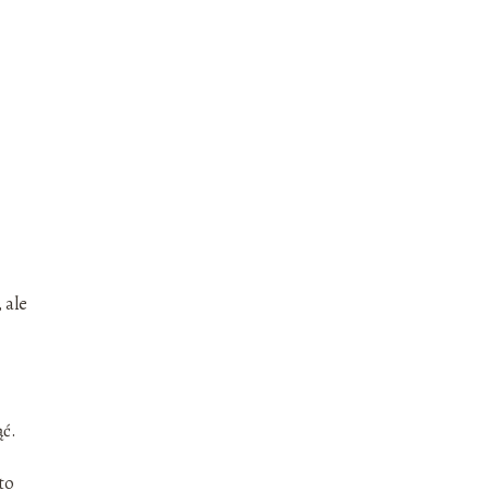
 ale
ąć.
to