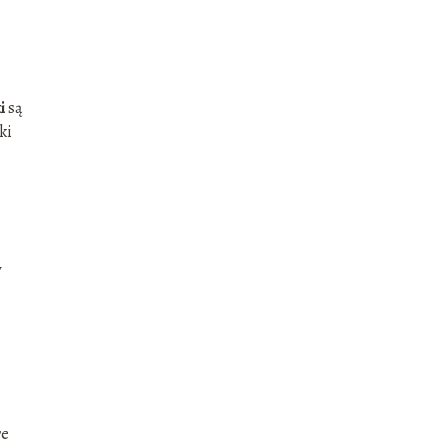
i
są
ki
y
re