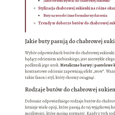
Jakie torebki wybrać do chabrowej sukienki?
Stylizacja chabrowej sukienki na różne oka
Buty na wesele i inne formalne wydarzenia
Trendy w doborze butów do chabrowej suk
Jakie buty pasują do chabrowej suk
Wybór odpowiednich butów do chabrowej sukienki zd
będący odcieniem niebieskiego, jest niezwykle elegan
podkreśli jego urok.
Metaliczne barwy
i
pastelowe 
kontrastowe odcienie zapewniają efekt „wow”. Ważne 
także fason i styl, który chcemy osiągnąć.
Rodzaje butów do chabrowej sukien
Dobranie odpowiedniego rodzaju butów do chabrowej 
Istnieje wiele opcji, które pasują do tej wyjątkowej k
możliwości, które można rozważyć. Każdy z tych rod