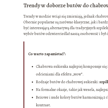
Trendy w doborze butów do chabrow
Trendy w modzie wciąż się zmieniają, jednak chab
Obecnie popularne są zarówno klasyczne, jak i bard
być interesującą alternatywą dla tradycyjnych szpilek
wybór butów odzwierciedlał naszą osobowość i był 
Co warto zapamietać?:
Chabrowa sukienka najlepiej komponuje się
odcieniami dla efektu „wow”.
Rodzaje butów do chabrowej sukienki:
szpil
Na formalne okazje, takie jak wesela, najle
Beżowe i nude kolory butów harmonizują z 
kontrast.