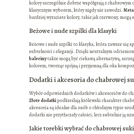
kolory szczególnie dobrze współgrają z chabrowym od
klasycznym wyborem, który nigdy nie zawodzi.
Meta
bardziej wyraziste kolory, takie jak czerwony, mogą 
Beżowe i nude szpilki dla klasyki
Beżowe i nude szpilki to klasyka, która zawsze się s
subtelności i elegancji. Dzięki neutralnym odcieniom,
baleriny
także mogą być ciekawą alternatywą, szczeg
kolorem, tworząc spójną i przyjemną dla oka kompoz
Dodatki i akcesoria do chabrowej s
Wybór odpowiednich dodatków i akcesoriów do chab
Złote dodatki
podkreślają królewski charakter chabro
akcesoria są idealne dla osób o chłodnym typie uro
dodatki nie przytłaczały całości, lecz subtelnie ją uzu
Jakie torebki wybrać do chabrowej suk