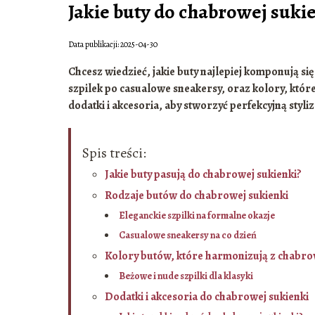
Jakie buty do chabrowej suki
Data publikacji: 2025-04-30
Chcesz wiedzieć, jakie buty najlepiej komponują s
szpilek po casualowe sneakersy, oraz kolory, któr
dodatki i akcesoria, aby stworzyć perfekcyjną styliz
Spis treści:
Jakie buty pasują do chabrowej sukienki?
Rodzaje butów do chabrowej sukienki
Eleganckie szpilki na formalne okazje
Casualowe sneakersy na co dzień
Kolory butów, które harmonizują z chabro
Beżowe i nude szpilki dla klasyki
Dodatki i akcesoria do chabrowej sukienki