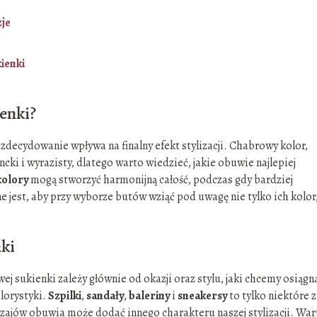
zje
ienki
ienki?
ecydowanie wpływa na finalny efekt stylizacji. Chabrowy kolor,
cki i wyrazisty, dlatego warto wiedzieć, jakie obuwie najlepiej
kolory
mogą stworzyć harmonijną całość, podczas gdy bardziej
jest, aby przy wyborze butów wziąć pod uwagę nie tylko ich kolor,
ki
sukienki zależy głównie od okazji oraz stylu, jaki chcemy osiągn
olorystyki.
Szpilki
,
sandały
,
baleriny
i
sneakersy
to tylko niektóre z
zajów obuwia może dodać innego charakteru naszej stylizacji. War