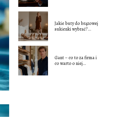
tradycje
Jakie buty do brązowej
sukienki wybrać?
Poradnik stylizacji
Gant – co to za firma i
co warto o niej
wiedzieć?