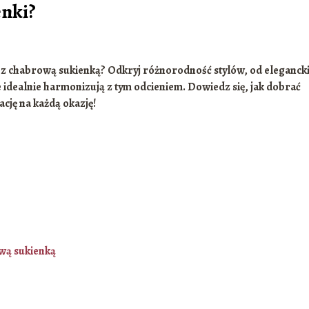
enki?
ię z chabrową sukienką? Odkryj różnorodność stylów, od eleganck
e idealnie harmonizują z tym odcieniem. Dowiedz się, jak dobrać
ację na każdą okazję!
wą sukienką