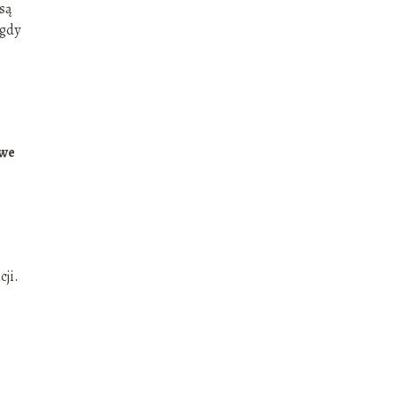
są
 gdy
we
ji.