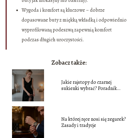
buty jak mokasyny lub baleriny).
Wygoda i komfort są kluczowe – dobrze
dopasowane buty z miękką wkładką i odpowiednio
wyprofilowaną podeszwą zapewnią komfort
podczas długich uroczystości.
Zobacz także:
Jakie rajstopy do czarnej
sukienki wybrać? Poradnik
stylizacji
Na której ręce nosi się zegarek?
Zasady i tradycje