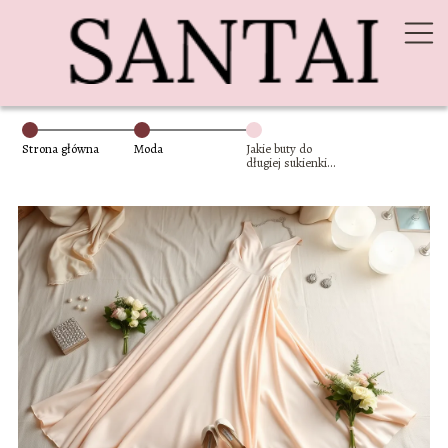
Strona główna
Moda
Jakie buty do
długiej sukienki
na wesele?