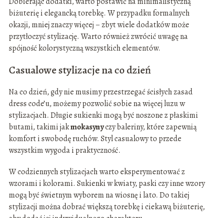
Dobierając dodatki, warto postawić na minimalistyczną
biżuterię i elegancką torebkę. W przypadku formalnych
okazji, mniej znaczy więcej – zbyt wiele dodatków może
przytłoczyć stylizację. Warto również zwrócić uwagę na
spójność kolorystyczną wszystkich elementów.
Casualowe stylizacje na co dzień
Na co dzień, gdy nie musimy przestrzegać ścisłych zasad
dress code’u, możemy pozwolić sobie na więcej luzu w
stylizacjach. Długie sukienki mogą być noszone z płaskimi
butami, takimi jak
mokasyny
czy baleriny, które zapewnią
komfort i swobodę ruchów. Styl casualowy to przede
wszystkim wygoda i praktyczność.
W codziennych stylizacjach warto eksperymentować z
wzorami i kolorami. Sukienki w kwiaty, paski czy inne wzory
mogą być świetnym wyborem na wiosnę i lato. Do takiej
stylizacji można dobrać większą torebkę i ciekawą biżuterię,