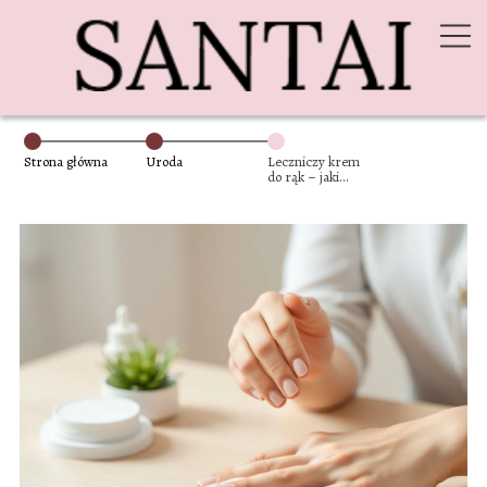
Strona główna
Uroda
Leczniczy krem
do rąk – jaki
wybrać i jak go
stosować?