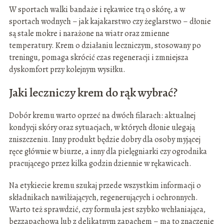
W sportach walki bandaże i rękawice trą o skórę, a w
sportach wodnych – jak kajakarstwo czy żeglarstwo – dłonie
są stale mokre i narażone na wiatr oraz zmienne
temperatury. Krem o działaniu leczniczym, stosowany po
treningu, pomaga skrócić czas regeneracji i zmniejsza
dyskomfort przy kolejnym wysiłku.
Jaki leczniczy krem do rąk wybrać?
Dobór kremu warto oprzeć na dwóch filarach: aktualnej
kondycji skóry oraz sytuacjach, w których dłonie ulegają
zniszczeniu. Inny produkt będzie dobry dla osoby myjącej
ręce głównie w biurze, a inny dla pielęgniarki czy ogrodnika
pracującego przez kilka godzin dziennie w rękawicach.
Na etykiecie kremu szukaj przede wszystkim informacji o
składnikach nawilżających, regenerujących i ochronnych.
Warto też sprawdzić, czy formuła jest szybko wchłaniająca,
bezzapachowa lub z delikatnym zapachem – ma to znaczenie