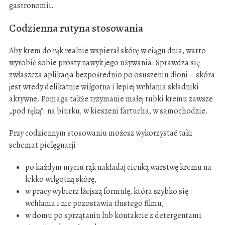
gastronomii.
Codzienna rutyna stosowania
Aby krem do rąk realnie wspierał skórę w ciągu dnia, warto
wyrobić sobie prosty nawyk jego używania. Sprawdza się
zwłaszcza aplikacja bezpośrednio po osuszeniu dłoni – skóra
jest wtedy delikatnie wilgotna i lepiej wchłania składniki
aktywne. Pomaga także trzymanie małej tubki kremu zawsze
„pod ręką”: na biurku, w kieszeni fartucha, w samochodzie.
Przy codziennym stosowaniu możesz wykorzystać taki
schemat pielęgnacji:
po każdym myciu rąk nakładaj cienką warstwę kremu na
lekko wilgotną skórę,
w pracy wybierz lżejszą formułę, która szybko się
wchłania i nie pozostawia tłustego filmu,
w domu po sprzątaniu lub kontakcie z detergentami