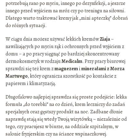
potrzebują rano po myciu, innego po dezynfekcji, a jeszcze
innego przed wyjściem na mróz czy po treningu na siłowni.
Dlatego warto traktować kremy jak „mini apteczkę” dobrań
do różnych sytuacji.
W ciągu dnia możesz używać lekkich kremów
Ziaja
–
nawilżających po myciu rąk i ochronnych przed wyjściem z
domu – a po pracy sięgnąć po bardziej skoncentrowany
dermokosmetyk w rodzaju
Medicalm
. Przy pracy biurowej
sprawdzi się też krem z
magnezem
i
minerałami z Morza
Martwego
, który ogranicza szorstkość po kontakcie z
papierem i klimatyzacją.
Długofalowo najlepiej sprawdza się proste podejście: lekka
formuła „do torebki” na co dzień, krem leczniczy do zadań
specjalnych oraz gęstszy produkt na noc. Zadbane dłonie
naprawdę stają się wtedy Twoją wizytówką – niezależnie od
tego, czy pracujesz w biurze, na oddziale szpitalnym, w
salonie fryzjerskim czy na ściance wspinaczkowej.