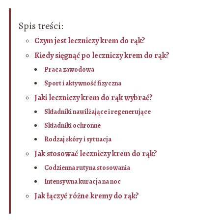
Spis treści:
Czym jest leczniczy krem do rąk?
Kiedy sięgnąć po leczniczy krem do rąk?
Praca zawodowa
Sport i aktywność fizyczna
Jaki leczniczy krem do rąk wybrać?
Składniki nawilżające i regenerujące
Składniki ochronne
Rodzaj skóry i sytuacja
Jak stosować leczniczy krem do rąk?
Codzienna rutyna stosowania
Intensywna kuracja na noc
Jak łączyć różne kremy do rąk?