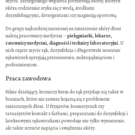
myciu. Szczególnego wsparcia potrzebują osoby, których
skóra codziennie styka się z wodą, środkami
dezynfekującymi, detergentami czy magnezją sportową.
Do grupy najbardziej narażonej na zniszczenie skóry dłoni
należą pracownicy medyczni –
pielęgniarki, lekarze,
ratownicy medyczni, diagności i technicy laboratoryjni
. U
nich częste mycie rąk, dezynfekcja i długotrwałe noszenie
rękawiczek sprzyjają przesuszeniu, mikropęknięciom i
podrażnieniom.
Praca zawodowa
Silnie działający, leczniczy krem do rąk przydaje się także w
branżach, które nie zawsze kojarzą się z problemem
zniszczonych dłoni. U fryzjerów, kosmetyczek czy
tatuażystów kontakt z farbami, preparatami do dezynfekcji i
lateksowymi rękawiczkami powoduje nie tylko wysuszenie,
ale także uczucie napięcia i swędzenia skóry.