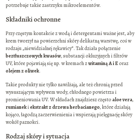
potrzebuje także zastrzyku mikroelementów.
Składniki ochronne
Przy częstym kontakcie z wodą i detergentami ważne jest, aby
krem tworzył na powierzchni skóry delikatną warstwę, coś w
rodzaju „niewidzialnej rękawicy”. Tak działa połączenie
beztłuszczowych kwasów
, substancji okluzyjnych i filtrów
UV, które pojawiają się np. w kremach z
witaminą A i E
oraz
olejem z oliwek
.
Takie produkty nie tylko nawilżają, ale też chronią przed
wysuszającym wpływem wody, chłodnego powietrza i
promieniowania UV. W składach znajdziesz często
aloe vera
,
rumianek
i
ekstrakt z drzewa herbacianego
, które działają
kojąco, łagodzą zaczerwienienia i wspierają pielęgnację skóry
wokół paznokci.
Rodzaj skóry i sytuacja