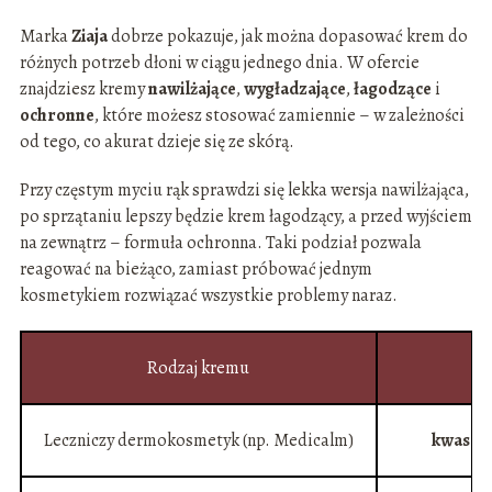
Marka
Ziaja
dobrze pokazuje, jak można dopasować krem do
różnych potrzeb dłoni w ciągu jednego dnia. W ofercie
znajdziesz kremy
nawilżające
,
wygładzające
,
łagodzące
i
ochronne
, które możesz stosować zamiennie – w zależności
od tego, co akurat dzieje się ze skórą.
Przy częstym myciu rąk sprawdzi się lekka wersja nawilżająca,
po sprzątaniu lepszy będzie krem łagodzący, a przed wyjściem
na zewnątrz – formuła ochronna. Taki podział pozwala
reagować na bieżąco, zamiast próbować jednym
kosmetykiem rozwiązać wszystkie problemy naraz.
Rodzaj kremu
Leczniczy dermokosmetyk (np. Medicalm)
kwas h