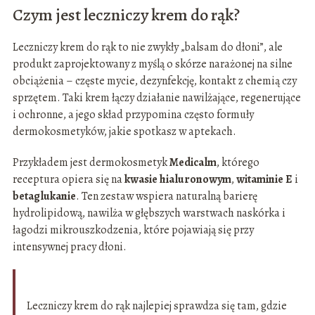
Czym jest leczniczy krem do rąk?
Leczniczy krem do rąk to nie zwykły „balsam do dłoni”, ale
produkt zaprojektowany z myślą o skórze narażonej na silne
obciążenia – częste mycie, dezynfekcję, kontakt z chemią czy
sprzętem. Taki krem łączy działanie nawilżające, regenerujące
i ochronne, a jego skład przypomina często formuły
dermokosmetyków, jakie spotkasz w aptekach.
Przykładem jest dermokosmetyk
Medicalm
, którego
receptura opiera się na
kwasie hialuronowym
,
witaminie E
i
betaglukanie
. Ten zestaw wspiera naturalną barierę
hydrolipidową, nawilża w głębszych warstwach naskórka i
łagodzi mikrouszkodzenia, które pojawiają się przy
intensywnej pracy dłoni.
Leczniczy krem do rąk najlepiej sprawdza się tam, gdzie