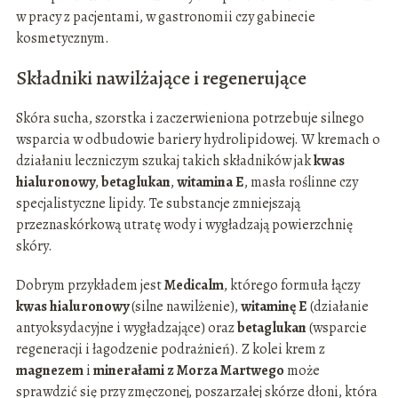
w pracy z pacjentami, w gastronomii czy gabinecie
kosmetycznym.
Składniki nawilżające i regenerujące
Skóra sucha, szorstka i zaczerwieniona potrzebuje silnego
wsparcia w odbudowie bariery hydrolipidowej. W kremach o
działaniu leczniczym szukaj takich składników jak
kwas
hialuronowy
,
betaglukan
,
witamina E
, masła roślinne czy
specjalistyczne lipidy. Te substancje zmniejszają
przeznaskórkową utratę wody i wygładzają powierzchnię
skóry.
Dobrym przykładem jest
Medicalm
, którego formuła łączy
kwas hialuronowy
(silne nawilżenie),
witaminę E
(działanie
antyoksydacyjne i wygładzające) oraz
betaglukan
(wsparcie
regeneracji i łagodzenie podrażnień). Z kolei krem z
magnezem
i
minerałami z Morza Martwego
może
sprawdzić się przy zmęczonej, poszarzałej skórze dłoni, która