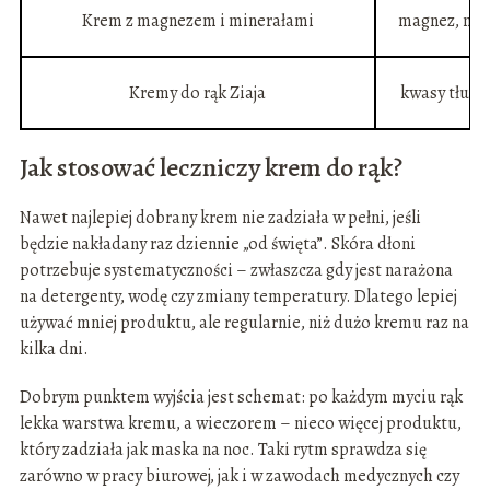
Krem z magnezem i minerałami
magnez, min
Kremy do rąk Ziaja
kwasy tłusz
Jak stosować leczniczy krem do rąk?
Nawet najlepiej dobrany krem nie zadziała w pełni, jeśli
będzie nakładany raz dziennie „od święta”. Skóra dłoni
potrzebuje systematyczności – zwłaszcza gdy jest narażona
na detergenty, wodę czy zmiany temperatury. Dlatego lepiej
używać mniej produktu, ale regularnie, niż dużo kremu raz na
kilka dni.
Dobrym punktem wyjścia jest schemat: po każdym myciu rąk
lekka warstwa kremu, a wieczorem – nieco więcej produktu,
który zadziała jak maska na noc. Taki rytm sprawdza się
zarówno w pracy biurowej, jak i w zawodach medycznych czy