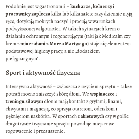
Podobnie jest w gastronomii –
kucharze, kelnerzy i
pracownicy zaplecza
kilka lub kilkanaście razy dziennie myją
ręce, dotykają mokrych naczyń i pracują w warunkach
podwyższonej wilgotności. W takich sytuacjach krem o
działaniu ochronnym i regenerującym (taki jak Medicalm czy
krem z
minerałami z Morza Martwego
) staje się elementem
podstawowej higieny pracy, a nie „dodatkiem
pielęgnacyjnym”.
Sport i aktywność fizyczna
Intensywna aktywność – zwłaszcza z użyciem sprzętu – także
potrafi mocno zniszczyć skórę dłoni. We
wspinaczce
i
treningu siłowym
dłonie mają kontakt z gryfami, linami,
chwytami i magnezją, co sprzyja otarciom, odciskom i
pęknięciom naskórka. W sportach
rakietowych
czy w golfie
długotrwałe trzymanie sprzętu powoduje miejscowe
rogowacenie i przesuszenie.