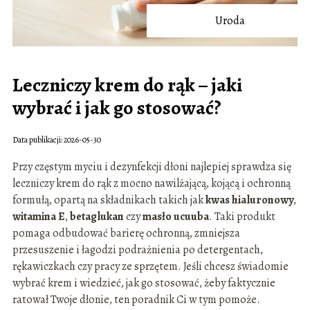
Uroda
Leczniczy krem do rąk – jaki
wybrać i jak go stosować?
Data publikacji: 2026-05-30
Przy częstym myciu i dezynfekcji dłoni najlepiej sprawdza się
leczniczy krem do rąk z mocno nawilżającą, kojącą i ochronną
formułą, opartą na składnikach takich jak
kwas hialuronowy
,
witamina E
,
betaglukan
czy
masło ucuuba
. Taki produkt
pomaga odbudować barierę ochronną, zmniejsza
przesuszenie i łagodzi podrażnienia po detergentach,
rękawiczkach czy pracy ze sprzętem. Jeśli chcesz świadomie
wybrać krem i wiedzieć, jak go stosować, żeby faktycznie
ratował Twoje dłonie, ten poradnik Ci w tym pomoże.