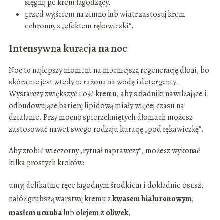
sięgnij po krem łagodzący,
przed wyjściem na zimno lub wiatr zastosuj krem
ochronny z „efektem rękawiczki”.
Intensywna kuracja na noc
Noc to najlepszy moment na mocniejszą regenerację dłoni, bo
skóra nie jest wtedy narażona na wodę i detergenty.
Wystarczy zwiększyć ilość kremu, aby składniki nawilżające i
odbudowujące barierę lipidową miały więcej czasu na
działanie. Przy mocno spierzchniętych dłoniach możesz
zastosować nawet swego rodzaju kurację „pod rękawiczkę”.
Aby zrobić wieczorny „rytuał naprawczy”, możesz wykonać
kilka prostych kroków:
umyj delikatnie ręce łagodnym środkiem i dokładnie osusz,
nałóż grubszą warstwę kremu z
kwasem hialuronowym
,
masłem ucuuba
lub
olejem z oliwek
,