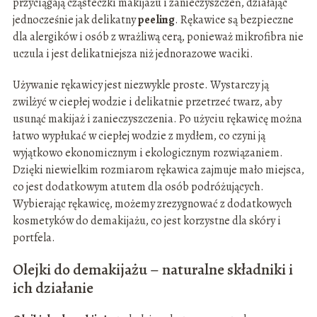
przyciągają cząsteczki makijażu i zanieczyszczeń, działając
jednocześnie jak delikatny
peeling
. Rękawice są bezpieczne
dla alergików i osób z wrażliwą cerą, ponieważ mikrofibra nie
uczula i jest delikatniejsza niż jednorazowe waciki.
Używanie rękawicy jest niezwykle proste. Wystarczy ją
zwilżyć w ciepłej wodzie i delikatnie przetrzeć twarz, aby
usunąć makijaż i zanieczyszczenia. Po użyciu rękawicę można
łatwo wypłukać w ciepłej wodzie z mydłem, co czyni ją
wyjątkowo ekonomicznym i ekologicznym rozwiązaniem.
Dzięki niewielkim rozmiarom rękawica zajmuje mało miejsca,
co jest dodatkowym atutem dla osób podróżujących.
Wybierając rękawicę, możemy zrezygnować z dodatkowych
kosmetyków do demakijażu, co jest korzystne dla skóry i
portfela.
Olejki do demakijażu – naturalne składniki i
ich działanie