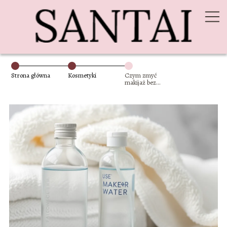
Strona główna
Kosmetyki
Czym zmyć
makijaż bez
wacików?