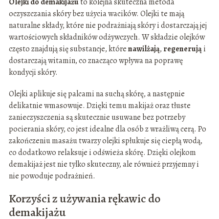
Olejki do demakijażu
to kolejna skuteczna metoda
oczyszczania skóry bez użycia wacików. Olejki te mają
naturalne składy, które nie podrażniają skóry i dostarczają jej
wartościowych składników odżywczych. W składzie olejków
często znajdują się substancje, które
nawilżają
,
regenerują
i
dostarczają witamin, co znacząco wpływa na poprawę
kondycji skóry.
Olejki aplikuje się palcami na suchą skórę, a następnie
delikatnie wmasowuje. Dzięki temu makijaż oraz tłuste
zanieczyszczenia są skutecznie usuwane bez potrzeby
pocierania skóry, co jest idealne dla osób z wrażliwą cerą. Po
zakończeniu masażu twarzy olejki spłukuje się ciepłą wodą,
co dodatkowo relaksuje i odświeża skórę. Dzięki olejkom
demakijaż jest nie tylko skuteczny, ale również przyjemny i
nie powoduje podrażnień.
Korzyści z używania rękawic do
demakijażu