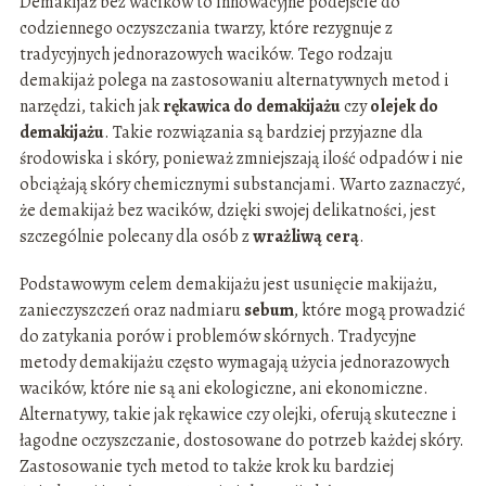
Demakijaż bez wacików to innowacyjne podejście do
codziennego oczyszczania twarzy, które rezygnuje z
tradycyjnych jednorazowych wacików. Tego rodzaju
demakijaż polega na zastosowaniu alternatywnych metod i
narzędzi, takich jak
rękawica do demakijażu
czy
olejek do
demakijażu
. Takie rozwiązania są bardziej przyjazne dla
środowiska i skóry, ponieważ zmniejszają ilość odpadów i nie
obciążają skóry chemicznymi substancjami. Warto zaznaczyć,
że demakijaż bez wacików, dzięki swojej delikatności, jest
szczególnie polecany dla osób z
wrażliwą cerą
.
Podstawowym celem demakijażu jest usunięcie makijażu,
zanieczyszczeń oraz nadmiaru
sebum
, które mogą prowadzić
do zatykania porów i problemów skórnych. Tradycyjne
metody demakijażu często wymagają użycia jednorazowych
wacików, które nie są ani ekologiczne, ani ekonomiczne.
Alternatywy, takie jak rękawice czy olejki, oferują skuteczne i
łagodne oczyszczanie, dostosowane do potrzeb każdej skóry.
Zastosowanie tych metod to także krok ku bardziej