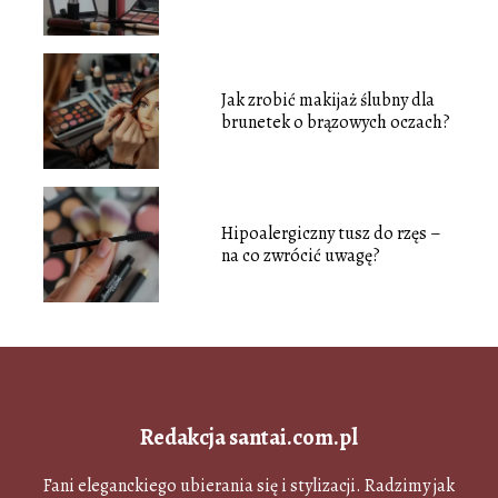
Jak zrobić makijaż ślubny dla
brunetek o brązowych oczach?
Hipoalergiczny tusz do rzęs –
na co zwrócić uwagę?
Redakcja santai.com.pl
Fani eleganckiego ubierania się i stylizacji. Radzimy jak