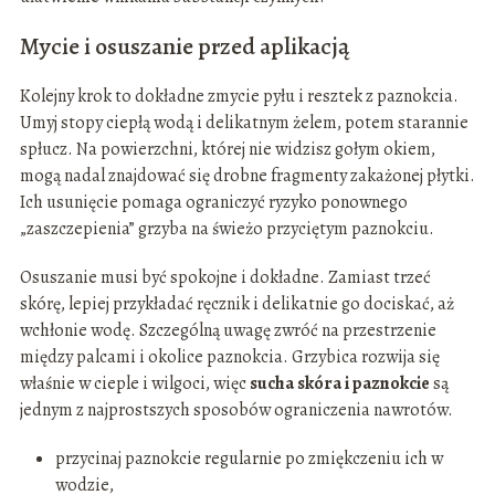
Mycie i osuszanie przed aplikacją
Kolejny krok to dokładne zmycie pyłu i resztek z paznokcia.
Umyj stopy ciepłą wodą i delikatnym żelem, potem starannie
spłucz. Na powierzchni, której nie widzisz gołym okiem,
mogą nadal znajdować się drobne fragmenty zakażonej płytki.
Ich usunięcie pomaga ograniczyć ryzyko ponownego
„zaszczepienia” grzyba na świeżo przyciętym paznokciu.
Osuszanie musi być spokojne i dokładne. Zamiast trzeć
skórę, lepiej przykładać ręcznik i delikatnie go dociskać, aż
wchłonie wodę. Szczególną uwagę zwróć na przestrzenie
między palcami i okolice paznokcia. Grzybica rozwija się
właśnie w cieple i wilgoci, więc
sucha skóra i paznokcie
są
jednym z najprostszych sposobów ograniczenia nawrotów.
przycinaj paznokcie regularnie po zmiękczeniu ich w
wodzie,