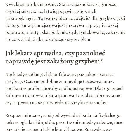
Z wiekiem problem rośnie. Starsze paznokcie są grubsze,
częściej zniszczone, łatwiej pojawiają się w nich
mikropęknięcia. To tworzy idealne „wejście” dla grzybów. Jeśli
do tego kuracja miejscowa jest przerywana przy pierwszej
poprawie, a buty i skarpetki nie są dezynfekowane, zakażenie
może wyglądać jak niekończący się problem.
Jak lekarz sprawdza, czy paznokieć
naprawdę jest zakażony grzybem?
Nie każdy zżółknięty lub pofalowany paznokieć oznacza
grzybicę. Czasem podobne zmiany daje łuszczyca, urazy
mechaniczne albo choroby ogólnoustrojowe. Dlatego przed
kolejnymi domowymi kuracjami warto zadać sobie pytanie:
czy na pewno masz potwierdzoną grzybicę paznokci?
Rozpoznanie zaczyna się od wywiadu i badania fizykalnego.
Lekarz ogląda skórę stóp, przestrzenie międzypalcowe, inne
paznokcie, czasem także błony śluzowe. Sprawdza, czy