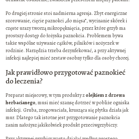
Po drugiej stronie stoi nadmierna agresja. Zbyt energiczne
szorowanie, cięcie paznokci „do mięsa”, wycinanie skórek i
częste urazy tworzą mikropęknięcia, przez które grzyb ma
prostszy dostęp do łożyska paznokcia. Problemem bywa
także wspólne używanie cążków, pilników i nożyczek w
rodzinie. Narzędzia trzeba dezynfekować, a przy aktywnej
infekcji najlepiej mieć zestaw osobny tylko dla osoby chorej.
Jak prawidłowo przygotować paznokieć
do leczenia?
Preparat miejscowy, w tym produkty z
olejkiem z drzewa
herbacianego
, musi mieć szansę dotrzeć w pobliże ogniska
infekcji. Gruba, zrogowaciała, krusząca się płytka działa jak
mur. Dlatego tak istotne jest przygotowanie paznokcia
zanim nałożysz jakikolwiek produkt przeciwgrzybiczy.
Przy aktywnej grzybicy warto działać według prostego