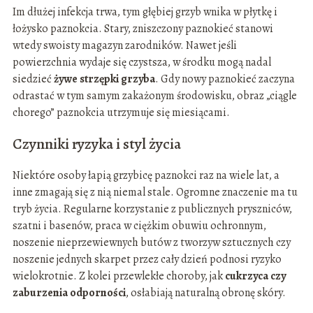
Im dłużej infekcja trwa, tym głębiej grzyb wnika w płytkę i
łożysko paznokcia. Stary, zniszczony paznokieć stanowi
wtedy swoisty magazyn zarodników. Nawet jeśli
powierzchnia wydaje się czystsza, w środku mogą nadal
siedzieć
żywe strzępki grzyba
. Gdy nowy paznokieć zaczyna
odrastać w tym samym zakażonym środowisku, obraz „ciągle
chorego” paznokcia utrzymuje się miesiącami.
Czynniki ryzyka i styl życia
Niektóre osoby łapią grzybicę paznokci raz na wiele lat, a
inne zmagają się z nią niemal stale. Ogromne znaczenie ma tu
tryb życia. Regularne korzystanie z publicznych pryszniców,
szatni i basenów, praca w ciężkim obuwiu ochronnym,
noszenie nieprzewiewnych butów z tworzyw sztucznych czy
noszenie jednych skarpet przez cały dzień podnosi ryzyko
wielokrotnie. Z kolei przewlekłe choroby, jak
cukrzyca czy
zaburzenia odporności
, osłabiają naturalną obronę skóry.