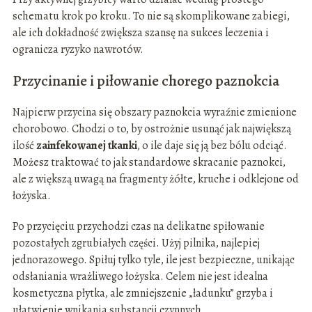
schematu krok po kroku. To nie są skomplikowane zabiegi,
ale ich dokładność zwiększa szansę na sukces leczenia i
ogranicza ryzyko nawrotów.
Przycinanie i piłowanie chorego paznokcia
Najpierw przycina się obszary paznokcia wyraźnie zmienione
chorobowo. Chodzi o to, by ostrożnie usunąć jak największą
ilość
zainfekowanej tkanki
, o ile daje się ją bez bólu odciąć.
Możesz traktować to jak standardowe skracanie paznokci,
ale z większą uwagą na fragmenty żółte, kruche i odklejone od
łożyska.
Po przycięciu przychodzi czas na delikatne spiłowanie
pozostałych zgrubiałych części. Użyj pilnika, najlepiej
jednorazowego. Spiłuj tylko tyle, ile jest bezpieczne, unikając
odsłaniania wrażliwego łożyska. Celem nie jest idealna
kosmetyczna płytka, ale zmniejszenie „ładunku” grzyba i
ułatwienie wnikania substancji czynnych.