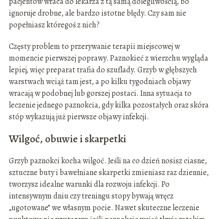
pacjentów wraca do lekarza z tą samą dolegliwością, bo
ignoruje drobne, ale bardzo istotne błędy. Czy sam nie
popełniasz któregoś z nich?
Częsty problem to przerywanie terapii miejscowej w
momencie pierwszej poprawy. Paznokieć z wierzchu wygląda
lepiej, więc preparat trafia do szuflady. Grzyb w głębszych
warstwach wciąż tam jest, a po kilku tygodniach objawy
wracają w podobnej lub gorszej postaci. Inna sytuacja to
leczenie jednego paznokcia, gdy kilka pozostałych oraz skóra
stóp wykazują już pierwsze objawy infekcji.
Wilgoć, obuwie i skarpetki
Grzyb paznokci kocha wilgoć. Jeśli na co dzień nosisz ciasne,
sztuczne buty i bawełniane skarpetki zmieniasz raz dziennie,
tworzysz idealne warunki dla rozwoju infekcji. Po
intensywnym dniu czy treningu stopy bywają wręcz
„ugotowane” we własnym pocie. Nawet skuteczne leczenie