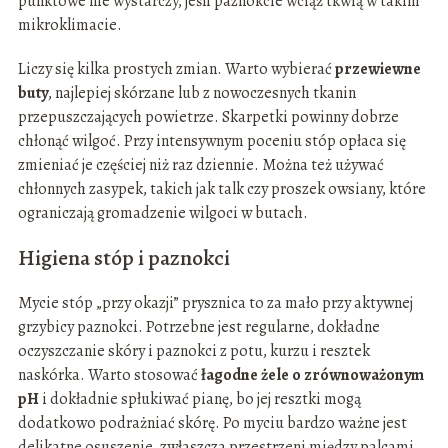
punktowe nie wystarczy, jeśli paznokcie wciąż tkwią w takim
mikroklimacie.
Liczy się kilka prostych zmian. Warto wybierać
przewiewne
buty
, najlepiej skórzane lub z nowoczesnych tkanin
przepuszczających powietrze. Skarpetki powinny dobrze
chłonąć wilgoć. Przy intensywnym poceniu stóp opłaca się
zmieniać je częściej niż raz dziennie. Można też używać
chłonnych zasypek, takich jak talk czy proszek owsiany, które
ograniczają gromadzenie wilgoci w butach.
Higiena stóp i paznokci
Mycie stóp „przy okazji” prysznica to za mało przy aktywnej
grzybicy paznokci. Potrzebne jest regularne, dokładne
oczyszczanie skóry i paznokci z potu, kurzu i resztek
naskórka. Warto stosować
łagodne żele o zrównoważonym
pH
i dokładnie spłukiwać pianę, bo jej resztki mogą
dodatkowo podrażniać skórę. Po myciu bardzo ważne jest
delikatne osuszenie, zwłaszcza przestrzeni między palcami.