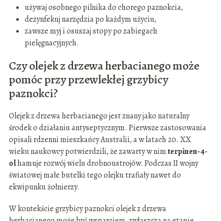
używaj osobnego pilnika do chorego paznokcia,
dezynfekuj narzędzia po każdym użyciu,
zawsze myj i osuszaj stopy po zabiegach
pielęgnacyjnych.
Czy olejek z drzewa herbacianego może
pomóc przy przewlekłej grzybicy
paznokci?
Olejek z drzewa herbacianego jest znany jako naturalny
środek o działaniu antyseptycznym. Pierwsze zastosowania
opisali rdzenni mieszkańcy Australii, a w latach 20. XX
wieku naukowcy potwierdzili, że zawarty w nim
terpinen-4-
ol
hamuje rozwój wielu drobnoustrojów. Podczas II wojny
światowej małe butelki tego olejku trafiały nawet do
ekwipunku żołnierzy.
W kontekście grzybicy paznokci olejek z drzewa
herbacianego może być wsparciem, zwłaszcza na etapie