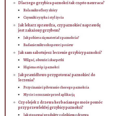
Dlaczego grzybica paznokci tak często nawraca?
Rola mikroflory skóry
Czynniki ryzyka i styl życia
Jak lekarz sprawdza, czy paznokieć naprawdę
jest zakażony grzybem?
Jak pobiera się materiał z paznokcia?
Badanie mikroskopowe i posiew
Jak sam sabotujesz leczenie grzybicy paznokci?
Wilgoć, obuwie i skarpetki
Higiena stóp i paznokci
Jak prawidłowo przygotować paznokieć do
leczenia?
Przycinanie i piłowanie chorego paznokcia
Mycie i osuszanie przed aplikacją
Czy olejek z drzewa herbacianego może pomóc
przy przewlekłej grzybicy paznokci?
Jak stosować produkty z olejkiem z drzewa