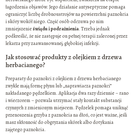
łagodzenia objawów. Jego działanie antyseptyczne pomaga
ograniczyć liczbę drobnoustrojów na powierzchni paznokcia
i skóry wokół niego. Część osób odczuwa po nim
zmniejszenie
świądu i podrażnienia
. Trzeba jednak
podkreślić, że nie zastępuje on pełnej terapii zaleconej przez
lekarza przy zaawansowanej, głębokiej infekcji.
Jak stosować produkty z olejkiem z drzewa
herbacianego?
Preparaty do paznokci z olejkiem z drzewa herbacianego
zwykle mają formę płynu lub „naprawiacza paznokci”
nakładanego pędzelkiem. Aplikacja dwa razy dziennie – rano
i wieczorem – pozwala utrzymać stały kontakt substancji
czynnych z zmienionym miejscem. Pędzelek pomaga uniknąć
przenoszenia grzyba z paznokcia na dłoń, co jest ważne, jeśli
masz skłonność do obgryzania skórek albo dotykania
zajętego paznokcia.