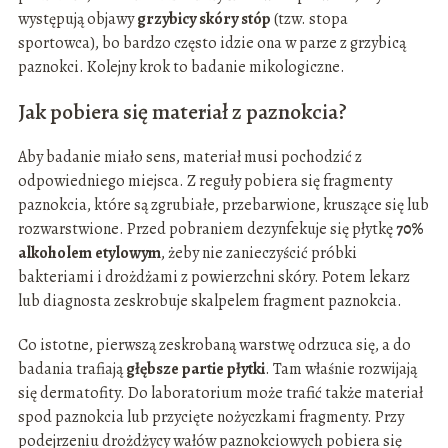
występują objawy
grzybicy skóry stóp
(tzw. stopa
sportowca), bo bardzo często idzie ona w parze z grzybicą
paznokci. Kolejny krok to badanie mikologiczne.
Jak pobiera się materiał z paznokcia?
Aby badanie miało sens, materiał musi pochodzić z
odpowiedniego miejsca. Z reguły pobiera się fragmenty
paznokcia, które są zgrubiałe, przebarwione, kruszące się lub
rozwarstwione. Przed pobraniem dezynfekuje się płytkę
70%
alkoholem etylowym
, żeby nie zanieczyścić próbki
bakteriami i drożdżami z powierzchni skóry. Potem lekarz
lub diagnosta zeskrobuje skalpelem fragment paznokcia.
Co istotne, pierwszą zeskrobaną warstwę odrzuca się, a do
badania trafiają
głębsze partie płytki
. Tam właśnie rozwijają
się dermatofity. Do laboratorium może trafić także materiał
spod paznokcia lub przycięte nożyczkami fragmenty. Przy
podejrzeniu drożdżycy wałów paznokciowych pobiera się