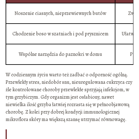
Noszenie ciasnych, nieprzewiewnych butów
Zwię
Chodzenie boso w szatniach i pod prysznicem
Ułatwia
Wspólne narzędzia do paznokci w domu
Prz
W codziennym życiu warto też zadbać o odporność ogólną.
Przewlekły stres, niedobór snu, nieuregulowana cukrzyca czy
źle kontrolowane choroby przewlekłe sprzyjają infekcjom, w
tym grzybiczym. Gdy organizm jest osłabiony, nawet
niewielka ilość grzyba łatwiej rozrasta się w pełnoobjawową
chorobę. Z kolei przy dobrej kondycji immunologicznej
mikroflora skóry ma większą szansę utrzymać równowagę.