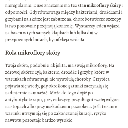
nieregularnie. Duże znaczenie ma też stan
mikroflory skóry
i
odporności. Gdy równowaga między bakteriami, drożdżami i
grzybami na skórze jest zaburzona, chorobotwórcze szczepy
łatwo ponownie przejmują kontrolę. Wystarczy jeden wyjazd
na basen w tych samych klapkach lub kilka dni w
przepoconych butach, by infekcja wróciła.
Rola mikroflory skóry
Twoja skóra, podobnie jak jelita, ma swoją mikroflorę. Na
zdrowej skórze żyją bakterie, drożdże i grzyby, które w
warunkach równowagi nie wywołują choroby. Grzybica
pojawia się wtedy, gdy określone gatunki zaczynają się
nadmiernie namnażać. Może do tego dojść po
antybiotykoterapii, przy cukrzycy, przy długotrwałej wilgoci
na stopach albo przy uszkodzeniu paznokcia. Jeśli te same
warunki utrzymują się po zakończonej kuracji, ryzyko
nawrotu pozostaje bardzo wysokie.