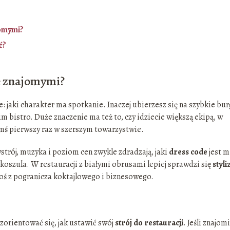
jomymi?
ć?
ze znajomymi?
 jaki charakter ma spotkanie. Inaczej ubierzesz się na szybkie bur
im bistro. Duże znaczenie ma też to, czy idziecie większą ekipą, w
imś pierwszy raz w szerszym towarzystwie.
trój, muzyka i poziom cen zwykle zdradzają, jaki
dress code
jest m
 koszula. W restauracji z białymi obrusami lepiej sprawdzi się
styli
 coś z pogranicza koktajlowego i biznesowego.
zorientować się, jak ustawić swój
strój do restauracji
. Jeśli znajomi