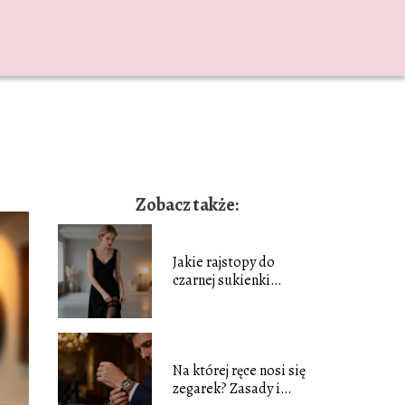
Zobacz także:
Jakie rajstopy do
czarnej sukienki
wybrać? Poradnik
stylizacji
Na której ręce nosi się
zegarek? Zasady i