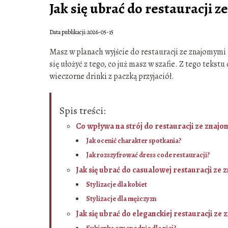
Jak się ubrać do restauracji 
Data publikacji: 2026-05-15
Masz w planach wyjście do restauracji ze znajomymi 
się ułożyć z tego, co już masz w szafie. Z tego tekst
wieczorne drinki z paczką przyjaciół.
Spis treści:
Co wpływa na strój do restauracji ze znaj
Jak ocenić charakter spotkania?
Jak rozszyfrować dress code restauracji?
Jak się ubrać do casualowej restauracji ze
Stylizacje dla kobiet
Stylizacje dla mężczyzn
Jak się ubrać do eleganckiej restauracji ze