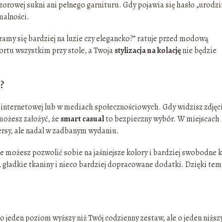
czorowej sukni ani pełnego garnituru. Gdy pojawia się hasło „urodz
malności.
ramy się bardziej na luzie czy elegancko?” ratuje przed modową
rtu wszystkim przy stole, a Twoja
stylizacja na kolację
nie będzie
?
ie internetowej lub w mediach społecznościowych. Gdy widzisz zdjęc
możesz założyć, że
smart casual
to bezpieczny wybór. W miejscach
ersy, ale nadal w zadbanym wydaniu.
e możesz pozwolić sobie na jaśniejsze kolory i bardziej swobodne k
 gładkie tkaniny i nieco bardziej dopracowane dodatki. Dzięki te
 jeden poziom wyższy niż Twój codzienny zestaw, ale o jeden niższ