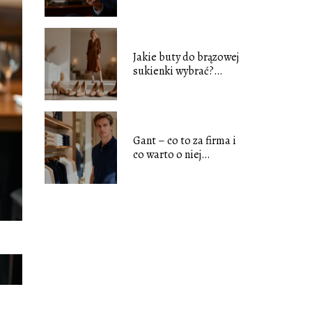
tradycje
Jakie buty do brązowej
sukienki wybrać?
Poradnik stylizacji
Gant – co to za firma i
co warto o niej
wiedzieć?