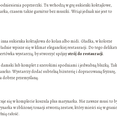
dniesienia poprzeczki. Tu wchodzą w grę sukienki koktajlowe,
rka, czasem także garnitur bez muszki. Wciąż jednak nie jest to
 inna sukienka koktajlowa do kolan albo midi. Gładka, w kolorze
ładnie wpisze się w klimat eleganckiej restauracji. Do tego delikat
pertówka wystarczą, by stworzyć spójny
strój do restauracji
.
r damski lub komplet z szerokimi spodniami i jedwabną bluzką. Tak
ancko. Wystarczy dodać subtelną biżuterię i dopracowaną fryzurę,
a dobrze przemyślaną.
ntuje się w komplecie koszula plus marynarka. Nie zawsze musi to b
ynarka w zbliżonej tonacji stworzą zestaw, który mieści się w grani
łnią całość.