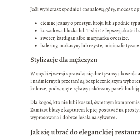
Jeśli wybierasz spodnie i casualową górę, możesz o
ciemne jeansy o prostym kroju lub spodnie typu
koszulowa bluzka lub T‑shirt z lepszej jakości b
sweter, kardigan albo marynarka oversize,
baleriny, mokasyny lub czyste, minimalistyczne
Stylizacje dla mężczyzn
W męskiej wersji sprawdzi się duet jeansy i koszula 
i nadmiernych przetarć są bezpieczniejszym wybore
kolorze, podwinięte rękawy i skórzany pasek budują
Dla kogoś, kto nie lubi koszul, świetnym kompromise
Zamiast bluzy z kapturem lepiej postawić na prosty 
wyprasowana i dobrze leżała na sylwetce.
Jak się ubrać do eleganckiej restau