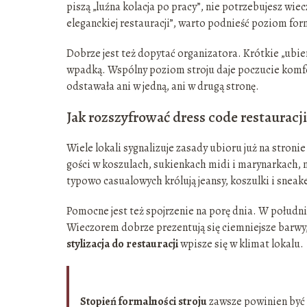
piszą „luźna kolacja po pracy”, nie potrzebujesz wie
eleganckiej restauracji”, warto podnieść poziom for
Dobrze jest też dopytać organizatora. Krótkie „ubie
wpadką. Wspólny poziom stroju daje poczucie komfo
odstawała ani w jedną, ani w drugą stronę.
Jak rozszyfrować dress code restauracji
Wiele lokali sygnalizuje zasady ubioru już na stron
gości w koszulach, sukienkach midi i marynarkach, 
typowo casualowych królują jeansy, koszulki i sneak
Pomocne jest też spojrzenie na porę dnia. W południ
Wieczorem dobrze prezentują się ciemniejsze barwy,
stylizacja do restauracji
wpisze się w klimat lokalu.
Stopień formalności stroju
zawsze powinien być o