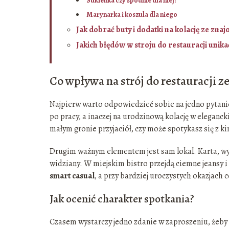
Sukienka czy spodnie dla niej?
Marynarka i koszula dla niego
Jak dobrać buty i dodatki na kolację ze zna
Jakich błędów w stroju do restauracji unika
Co wpływa na strój do restauracji 
Najpierw warto odpowiedzieć sobie na jedno pytanie:
po pracy, a inaczej na urodzinową kolację w eleganck
małym gronie przyjaciół, czy może spotykasz się z k
Drugim ważnym elementem jest sam lokal. Karta, wys
widziany. W miejskim bistro przejdą ciemne jeansy i
smart casual
, a przy bardziej uroczystych okazjach
Jak ocenić charakter spotkania?
Czasem wystarczy jedno zdanie w zaproszeniu, żeby 