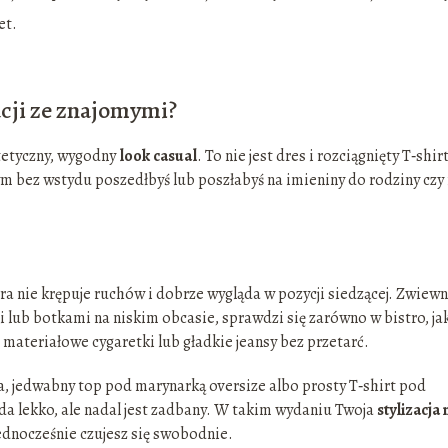
et.
acji ze znajomymi?
stetyczny, wygodny
look casual
. To nie jest dres i rozciągnięty T‑shirt
ym bez wstydu poszedłbyś lub poszłabyś na imieniny do rodziny czy
óra nie krępuje ruchów i dobrze wygląda w pozycji siedzącej. Zwiew
 lub botkami na niskim obcasie, sprawdzi się zarówno w bistro, jak
z materiałowe cygaretki lub gładkie jeansy bez przetarć.
, jedwabny top pod marynarką oversize albo prosty T‑shirt pod
a lekko, ale nadal jest zadbany. W takim wydaniu Twoja
stylizacja 
jednocześnie czujesz się swobodnie.