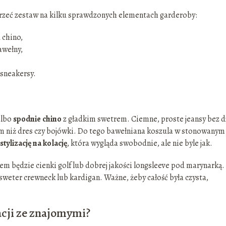
przeć zestaw na kilku sprawdzonych elementach garderoby:
 chino,
awełny,
 sneakersy.
albo
spodnie chino
z gładkim swetrem. Ciemne, proste jeansy bez d
m niż dres czy bojówki. Do tego bawełniana koszula w stonowanym
stylizację na kolację
, która wygląda swobodnie, ale nie byle jak.
m będzie cienki golf lub dobrej jakości longsleeve pod marynarką.
sweter crewneck lub kardigan. Ważne, żeby całość była czysta,
racji ze znajomymi?