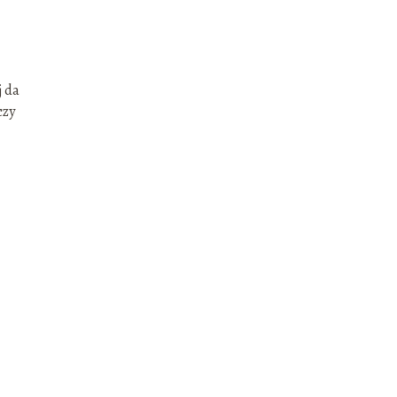
j da
czy