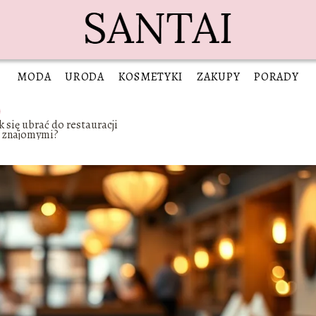
MODA
URODA
KOSMETYKI
ZAKUPY
PORADY
k się ubrać do restauracji
e znajomymi?