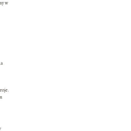
iny w
ia
roje.
mu
y