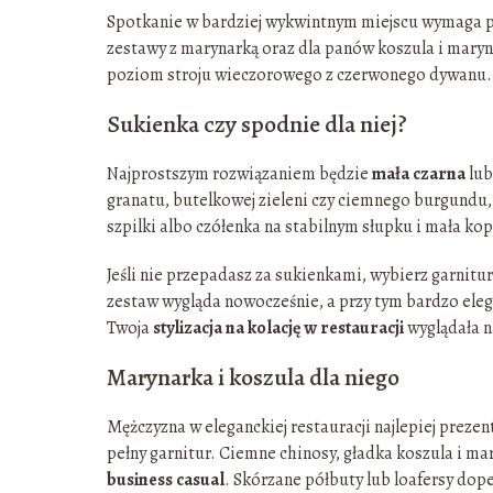
Spotkanie w bardziej wykwintnym miejscu wymaga po
zestawy z marynarką oraz dla panów koszula i maryna
poziom stroju wieczorowego z czerwonego dywanu.
Sukienka czy spodnie dla niej?
Najprostszym rozwiązaniem będzie
mała czarna
lub
granatu, butelkowej zieleni czy ciemnego burgundu, 
szpilki albo czółenka na stabilnym słupku i mała ko
Jeśli nie przepadasz za sukienkami, wybierz garnitu
zestaw wygląda nowocześnie, a przy tym bardzo eleg
Twoja
stylizacja na kolację w restauracji
wyglądała n
Marynarka i koszula dla niego
Mężczyzna w eleganckiej restauracji najlepiej preze
pełny garnitur. Ciemne chinosy, gładka koszula i mar
business casual
. Skórzane półbuty lub loafersy dope