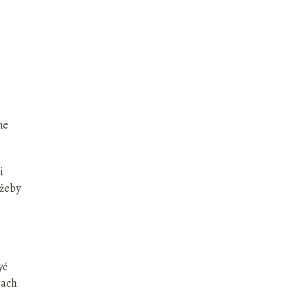
ne
i
 żeby
yć
cach