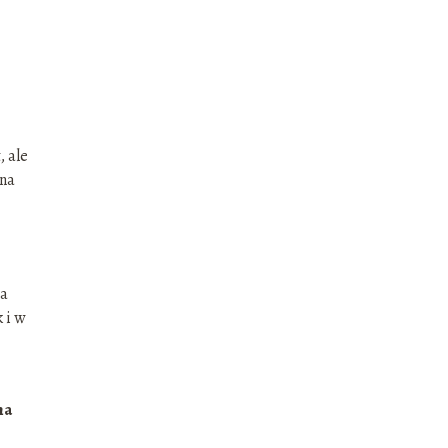
, ale
 na
na
 i w
na