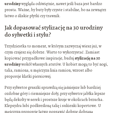
urodziny
wygląda odświętnie, nawet jeśli baza jest bardzo
prosta. Ważne, by buty były czyste i stabilne, bo na zewnątrz
łatwo o śliskie płytki czy trawnik.
Jak dopasować stylizację na 30 urodziny
do sylwetki i stylu?
Trzydziestka to moment, w którym zazwyczaj wiesz już, w
czym czujesz się dobrze. Warto to wykorzystać. Zamiast
kopiować przypadkowe inspiracje, buduj
stylizację na 30
urodziny
wokół własnych atutów. U kobiet mogą to być nogi,
talia, ramiona, u mężczyzn linia ramion, wzrost albo
proporcje klatki piersiowej.
Przy sylwetce gruszki sprawdzą się jaśniejsze lub bardziej
ozdobne góry i ciemniejsze doły, przy sylwetce jabłka lepsze
będą dekolty w serek i prostsze kroje w okolicach brzucha.
Klepsydra lubi podkreśloną talię i sukienki kopertowe. U
mężczyzn proporcje łatwo poprawić dobrze dobraną