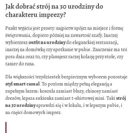
Jak dobrać strój na 30 urodziny do
charakteru imprezy?
Punkt wyjścia jest prosty: najpierw spójrz na miejsce i formę
świętowania, dopiero później na zawartość szafy. Inaczej
wybierzesz
outfit na urodziny
do eleganckiej restauracji,
inaczej na domówkę czy spotkanie w pubie. Znaczenie ma też
pora dnia oraz to, czy planujesz raczej kolację przy stole, czy
taniec do rana.
Dla większości trzydziestek bezpiecznym wyborem pozostaje
styl smart casual
. To poziom między pełną elegancją a
zupełnym luzem: koszula zamiast bluzy, chinosy zamiast
dresów, lepsza sukienka zamiast t-shirtowej mini. Taki
strój
na 30 urodziny
sprawdzi się i w lokalu, i w lepszym pubie, i
na części domowych imprez.