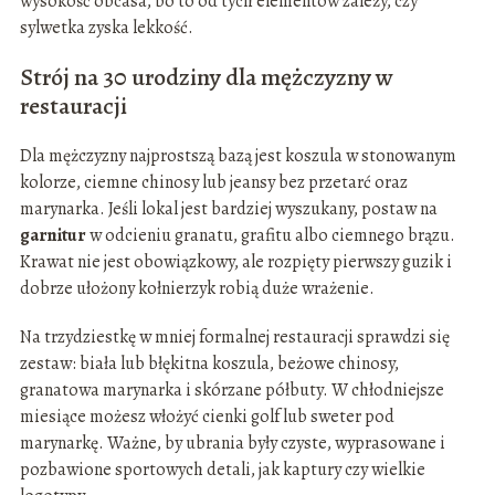
wysokość obcasa, bo to od tych elementów zależy, czy
sylwetka zyska lekkość.
Strój na 30 urodziny dla mężczyzny w
restauracji
Dla mężczyzny najprostszą bazą jest koszula w stonowanym
kolorze, ciemne chinosy lub jeansy bez przetarć oraz
marynarka. Jeśli lokal jest bardziej wyszukany, postaw na
garnitur
w odcieniu granatu, grafitu albo ciemnego brązu.
Krawat nie jest obowiązkowy, ale rozpięty pierwszy guzik i
dobrze ułożony kołnierzyk robią duże wrażenie.
Na trzydziestkę w mniej formalnej restauracji sprawdzi się
zestaw: biała lub błękitna koszula, beżowe chinosy,
granatowa marynarka i skórzane półbuty. W chłodniejsze
miesiące możesz włożyć cienki golf lub sweter pod
marynarkę. Ważne, by ubrania były czyste, wyprasowane i
pozbawione sportowych detali, jak kaptury czy wielkie