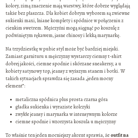
kolory, zimą znaczenie mają warstwy, które dobrze wyglądają
także bez płaszcza. Dla kobiet dobrym wyborem są zwiewne
sukienki maxi, lniane komplety i spódnice w połączeniu z
cienkim swetrem. Mężczyźni mogą sięgnąć po koszulę z
podwiniętym rękawem, jasne chinosy i lekką marynarkę.
Na trzydziestkę w pubie styl może być bardziej miejski.
Zamiast garnituru u mężczyzny wystarczy ciemny t-shirt
dobrej jakości, ciemne spodnie i skórzane sneakersy, a u
kobiety satynowy top, jeansy z wyższym stanem i botki. W
takich sytuacjach sprawdza się zasada „jeden mocny
element”:
metaliczna spódnica plus prosta czarna góra
gładka sukienka i wyraziste kolczyki
zwykłe jeansy i marynarka w intensywnym kolorze
ciemne spodnie i wzorzysta koszula u mężczyzny
To właśnie ten jeden mocniejszy akcent sprawia, że
outfit na