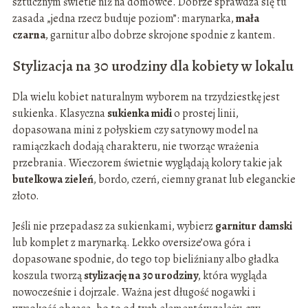
sztucznym świetle niż na domówce. Dobrze sprawdza się tu
zasada „jedna rzecz buduje poziom”: marynarka,
mała
czarna
, garnitur albo dobrze skrojone spodnie z kantem.
Stylizacja na 30 urodziny dla kobiety w lokalu
Dla wielu kobiet naturalnym wyborem na trzydziestkę jest
sukienka. Klasyczna
sukienka midi
o prostej linii,
dopasowana mini z połyskiem czy satynowy model na
ramiączkach dodają charakteru, nie tworząc wrażenia
przebrania. Wieczorem świetnie wyglądają kolory takie jak
butelkowa zieleń
, bordo, czerń, ciemny granat lub eleganckie
złoto.
Jeśli nie przepadasz za sukienkami, wybierz
garnitur damski
lub komplet z marynarką. Lekko oversize’owa góra i
dopasowane spodnie, do tego top bieliźniany albo gładka
koszula tworzą
stylizację na 30 urodziny
, która wygląda
nowocześnie i dojrzale. Ważna jest długość nogawki i