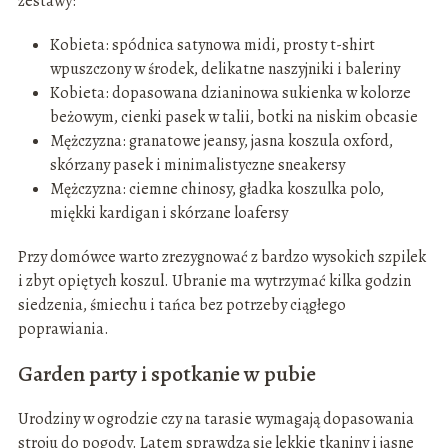
zestawy:
Kobieta: spódnica satynowa midi, prosty t-shirt
wpuszczony w środek, delikatne naszyjniki i baleriny
Kobieta: dopasowana dzianinowa sukienka w kolorze
beżowym, cienki pasek w talii, botki na niskim obcasie
Mężczyzna: granatowe jeansy, jasna koszula oxford,
skórzany pasek i minimalistyczne sneakersy
Mężczyzna: ciemne chinosy, gładka koszulka polo,
miękki kardigan i skórzane loafersy
Przy domówce warto zrezygnować z bardzo wysokich szpilek
i zbyt opiętych koszul. Ubranie ma wytrzymać kilka godzin
siedzenia, śmiechu i tańca bez potrzeby ciągłego
poprawiania.
Garden party i spotkanie w pubie
Urodziny w ogrodzie czy na tarasie wymagają dopasowania
stroju do pogody. Latem sprawdzą się lekkie tkaniny i jasne