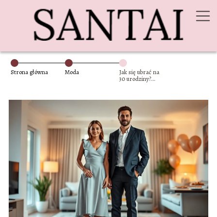
Strona główna
Moda
Jak się ubrać na
30 urodziny?
Poradnik dla
kobiet i mężczyzn