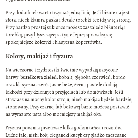
Przy dodatkach warto trzymać jedną linię. Jeśli biżuteria jest
złota, niech klamra paska i detale torebki też idą w tę stronę.
Przy bardzo prostej sukience możesz zaszaleć z biżuterią i
torebką, przy błyszczącej satynie lepiej sprawdzą się
spokojniejsze kolczyki i klasyczna kopertówka.
Kolory, makijaż i fryzura
Na wieczorne trzydziestki świetnie wypadają nasycone
barwy:
butelkowa zieleń
, kobalt, głęboka czerwień, bordo
oraz klasyczna czerń. Jasne beże, écru i pastele dodają
lekkości przy dziennych przyjęciach lub domówkach. Jeśli
stawiasz na mocny kolor stroju, niech makijaż będzie bardziej
stonowany. Przy czarnej lub beżowej bazie możesz postawić
na wyraziste usta albo mocniejszy makijaż oka.
Fryzura powinna przetrwać kilka godzin tańca i rozmów.
Luźne fale, niski kok, elegancki kucyk czy gładko zaczesane