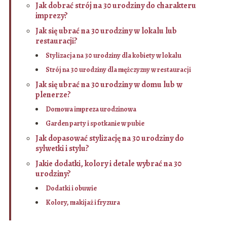
Jak dobrać strój na 30 urodziny do charakteru
imprezy?
Jak się ubrać na 30 urodziny w lokalu lub
restauracji?
Stylizacja na 30 urodziny dla kobiety w lokalu
Strój na 30 urodziny dla mężczyzny w restauracji
Jak się ubrać na 30 urodziny w domu lub w
plenerze?
Domowa impreza urodzinowa
Garden party i spotkanie w pubie
Jak dopasować stylizację na 30 urodziny do
sylwetki i stylu?
Jakie dodatki, kolory i detale wybrać na 30
urodziny?
Dodatki i obuwie
Kolory, makijaż i fryzura