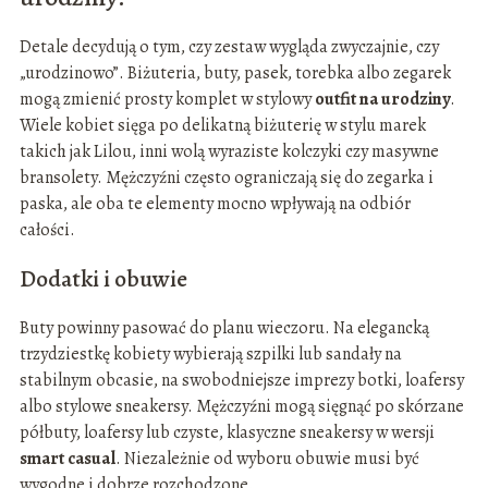
Detale decydują o tym, czy zestaw wygląda zwyczajnie, czy
„urodzinowo”. Biżuteria, buty, pasek, torebka albo zegarek
mogą zmienić prosty komplet w stylowy
outfit na urodziny
.
Wiele kobiet sięga po delikatną biżuterię w stylu marek
takich jak Lilou, inni wolą wyraziste kolczyki czy masywne
bransolety. Mężczyźni często ograniczają się do zegarka i
paska, ale oba te elementy mocno wpływają na odbiór
całości.
Dodatki i obuwie
Buty powinny pasować do planu wieczoru. Na elegancką
trzydziestkę kobiety wybierają szpilki lub sandały na
stabilnym obcasie, na swobodniejsze imprezy botki, loafersy
albo stylowe sneakersy. Mężczyźni mogą sięgnąć po skórzane
półbuty, loafersy lub czyste, klasyczne sneakersy w wersji
smart casual
. Niezależnie od wyboru obuwie musi być
wygodne i dobrze rozchodzone.