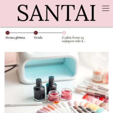
Strona główna
Uroda
Z jakiej firmy są
najlepsze żele do
paznokci?