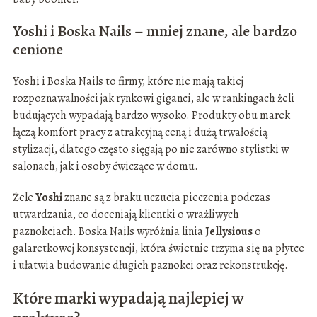
Yoshi i Boska Nails – mniej znane, ale bardzo
cenione
Yoshi i Boska Nails to firmy, które nie mają takiej
rozpoznawalności jak rynkowi giganci, ale w rankingach żeli
budujących wypadają bardzo wysoko. Produkty obu marek
łączą komfort pracy z atrakcyjną ceną i dużą trwałością
stylizacji, dlatego często sięgają po nie zarówno stylistki w
salonach, jak i osoby ćwiczące w domu.
Żele
Yoshi
znane są z braku uczucia pieczenia podczas
utwardzania, co doceniają klientki o wrażliwych
paznokciach. Boska Nails wyróżnia linia
Jellysious
o
galaretkowej konsystencji, która świetnie trzyma się na płytce
i ułatwia budowanie długich paznokci oraz rekonstrukcję.
Które marki wypadają najlepiej w