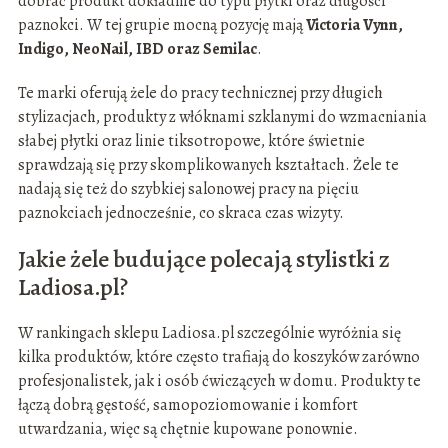
dobrać produkt dokładnie do typu płytki oraz długości
paznokci. W tej grupie mocną pozycję mają
Victoria Vynn,
Indigo, NeoNail, IBD oraz Semilac
.
Te marki oferują żele do pracy technicznej przy długich
stylizacjach, produkty z włóknami szklanymi do wzmacniania
słabej płytki oraz linie tiksotropowe, które świetnie
sprawdzają się przy skomplikowanych kształtach. Żele te
nadają się też do szybkiej salonowej pracy na pięciu
paznokciach jednocześnie, co skraca czas wizyty.
Jakie żele budujące polecają stylistki z
Ladiosa.pl?
W rankingach sklepu Ladiosa.pl szczególnie wyróżnia się
kilka produktów, które często trafiają do koszyków zarówno
profesjonalistek, jak i osób ćwiczących w domu. Produkty te
łączą dobrą gęstość, samopoziomowanie i komfort
utwardzania, więc są chętnie kupowane ponownie.