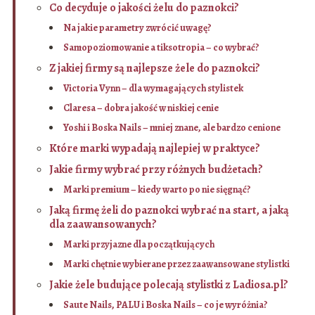
Co decyduje o jakości żelu do paznokci?
Na jakie parametry zwrócić uwagę?
Samopoziomowanie a tiksotropia – co wybrać?
Z jakiej firmy są najlepsze żele do paznokci?
Victoria Vynn – dla wymagających stylistek
Claresa – dobra jakość w niskiej cenie
Yoshi i Boska Nails – mniej znane, ale bardzo cenione
Które marki wypadają najlepiej w praktyce?
Jakie firmy wybrać przy różnych budżetach?
Marki premium – kiedy warto po nie sięgnąć?
Jaką firmę żeli do paznokci wybrać na start, a jaką
dla zaawansowanych?
Marki przyjazne dla początkujących
Marki chętnie wybierane przez zaawansowane stylistki
Jakie żele budujące polecają stylistki z Ladiosa.pl?
Saute Nails, PALU i Boska Nails – co je wyróżnia?