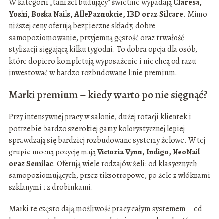
W kategorii „tani żel budujący” świetnie wypadają
Claresa,
Yoshi, Boska Nails, AllePaznokcie, IBD oraz Silcare
. Mimo
niższej ceny oferują bezpieczne składy, dobre
samopoziomowanie, przyjemną gęstość oraz trwałość
stylizacji sięgającą kilku tygodni. To dobra opcja dla osób,
które dopiero kompletują wyposażenie i nie chcą od razu
inwestować w bardzo rozbudowane linie premium.
Marki premium – kiedy warto po nie sięgnąć?
Przy intensywnej pracy w salonie, dużej rotacji klientek i
potrzebie bardzo szerokiej gamy kolorystycznej lepiej
sprawdzają się bardziej rozbudowane systemy żelowe. W tej
grupie mocną pozycję mają
Victoria Vynn, Indigo, NeoNail
oraz Semilac
. Oferują wiele rodzajów żeli: od klasycznych
samopoziomujących, przez tiksotropowe, po żele z włóknami
szklanymi i z drobinkami.
Marki te często dają możliwość pracy całym systemem – od