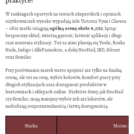
praktyce?
W rankingach opartych na testach eksperckich i opiniach
użytkowniczek wysoko wypadają żele Victoria Vynn i Claresa
– obie marki osiągają
ogólną ocenę około 9,7/10
, łącząc
bezpieczny skład, świetną gęstość, łatwość aplikacji i długi
czas noszenia stylizacji. Tuż za nimi plasują się Yoshi, Boska
Nails, Indigo i AllePaznokcie, a dalej NeoNail, IBD, Silcare
oraz Semilac.
Przy porównaniu marek warto spojrzeć nie tylko na finalną
ocenę, ale też na cenę, wybór kolorów, komfort pracy przy
długich stylizacjach oraz dostępność produktów w
hurtowniach i sklepach online. Niektóre firmy, jak NeoNail
czy Semilac, mają mniejszy wybór żeli niż lakierów, ale
nadrabiają rozpoznawalnością i łatwą dostępnością.
Marka
Mocne str