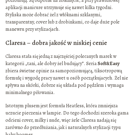
poziomują. Są odporne na żółknięcie, a przy prawidłowej
aplikacji manicure utrzymuje się nawet kilka tygodni.
Styliska może dobrać żel z włóknami szklanymi,
transparentny, cover lub z drobinkami, co daje duże pole
manewru przy stylizacjach.
Claresa – dobra jakość w niskiej cenie
Claresa stała się jedną z najczęściej polecanych marek w
kategorii „tani, ale dobry żel budujący”. Seria
Soft&Easy
zbiera świetne opinie za samopoziomującą, tiksotropową
formułę i wygodę pracy nawet u osób początkujacych. Żel nie
spływa na skórki, dobrze się układa pod pędzlem i wymaga
minimalnego piłowania.
Istotnym plusem jest formuła Heatless, która zmniejsza
uczucie pieczenia w lampie. Do tego dochodzi szeroka gama
odcieni cover, milky i nude, więc żele Claresa nadają się
zarówno do przedłużania, jak i naturalnych stylizacji typu
baby boomer.