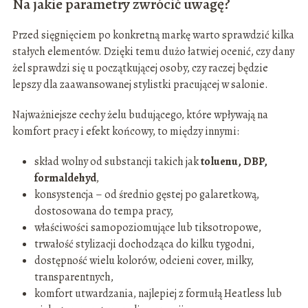
Na jakie parametry zwrócić uwagę?
Przed sięgnięciem po konkretną markę warto sprawdzić kilka
stałych elementów. Dzięki temu dużo łatwiej ocenić, czy dany
żel sprawdzi się u początkującej osoby, czy raczej będzie
lepszy dla zaawansowanej stylistki pracującej w salonie.
Najważniejsze cechy żelu budującego, które wpływają na
komfort pracy i efekt końcowy, to między innymi:
skład wolny od substancji takich jak
toluenu, DBP,
formaldehyd
,
konsystencja – od średnio gęstej po galaretkową,
dostosowana do tempa pracy,
właściwości samopoziomujące lub tiksotropowe,
trwałość stylizacji dochodząca do kilku tygodni,
dostępność wielu kolorów, odcieni cover, milky,
transparentnych,
komfort utwardzania, najlepiej z formułą Heatless lub